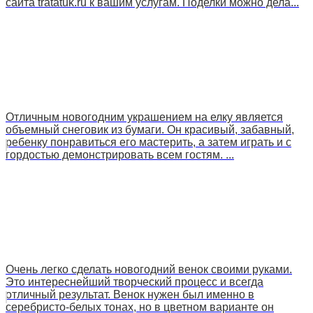
сайта tratatuk.ru к вашим услугам. Поделки можно дела...
Отличным новогодним украшением на елку является
объемный снеговик из бумаги. Он красивый, забавный,
ребенку понравиться его мастерить, а затем играть и с
гордостью демонстрировать всем гостям. ...
Очень легко сделать новогодний венок своими руками.
Это интереснейший творческий процесс и всегда
отличный результат. Венок нужен был именно в
серебристо-белых тонах, но в цветном варианте он