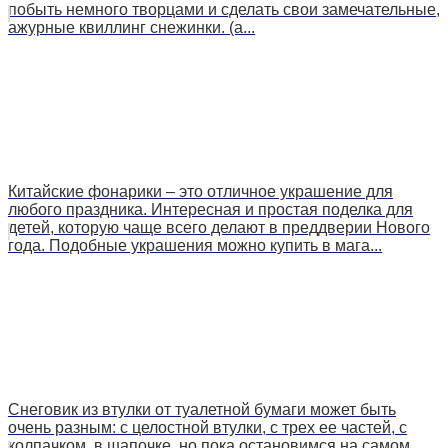
побыть немного творцами и сделать свои замечательные,
ажурные квиллинг снежинки. (a...
Китайские фонарики – это отличное украшение для
любого праздника. Интересная и простая поделка для
детей, которую чаще всего делают в преддверии Нового
года. Подобные украшения можно купить в мага...
Снеговик из втулки от туалетной бумаги может быть
очень разным: с целостной втулки, с трех ее частей, с
колпачком, в шапочке, но пока остановимся на самом