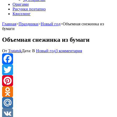
Оригами
Рисунки поэтапно
Квиллинг
Главная
>
Праздники
>
Новый год
>
Объемная снежинка из
бумаги
Объемная снежинка из бумаги
к
От
Tratatuk
Дата:
В
Новый год
3 комментария
записи
Объемная
снежинка
из
Facebook
бумаги
Twitter
Pinterest
Odnoklassniki
Mail.Ru