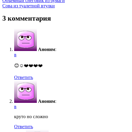
Навигация
Объемный снеговик из бумаги
Сова из туалетной втулки
по
записям
3 комментария
Аноним
:
в
😊☺️❤️❤️❤️❤️
Ответить
Аноним
:
в
круто но сложно
Ответить