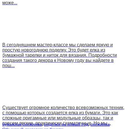
може...
В сегодняшнем мастер-классе мы сделаем яркую и
простую новогоднюю поделку. Это будет елка из
бумажной тарелки и ниток для вязания. Подробности
создания такого декора к Новому году вы найдете в
пош...
Существует огромное количество всевозможных техник,
с помощью которых создается елка из бумаги. Это как
сложные оригамные или модульные образцы, так и
совсем легкие, практически схематичные. Но мы...
бумажная снежинка
,
поделки на новый год
,
снежинка