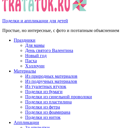
Поделки и аппликации для детей
Простые, но интересные, с фото и поэтапным объяснением
Праздники
Для мамы
День святого Валентина
Новый год
Пасха
Хэллоуин
Материалы
Из природных материалов
Из подручных материалов
Из туалетных втулок
Поделки из бумаги
Поделки из синельной проволоки
Поделки из пластилина
Поделки из фетра
Поделки из фоамирана
Поделки из ниток
Аппликации
3д открытки