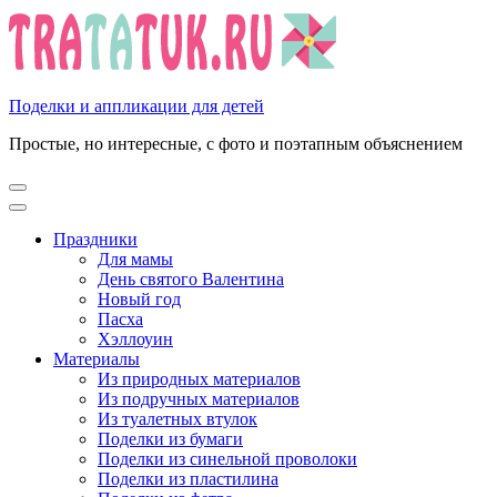
Перейти
к
содержимому
(нажмите
Enter)
Поделки и аппликации для детей
Простые, но интересные, с фото и поэтапным объяснением
Праздники
Для мамы
День святого Валентина
Новый год
Пасха
Хэллоуин
Материалы
Из природных материалов
Из подручных материалов
Из туалетных втулок
Поделки из бумаги
Поделки из синельной проволоки
Поделки из пластилина