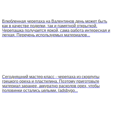
Влюбленная черепаха на Валентинов день может быть
как в качестве поделки, так и памятной открыткой.
Черепашка получается яркой, сама работа интересная и
легкая. Перечень используемых материалов...
Сегодняшний мастер-класс - черепаха из скорлупы
грецкого ореха и пластилина. Поэтому приготовьте
материал заранее, аккуратно расколов орех, чтобы
половинки остались целыми. (adsbygo...