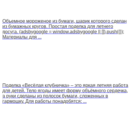
Объемное мороженое из бумаги, шарик которого сделан
из бумажных кругов. Простая поделка для летнего
досуга. (adsbygoogle = window.adsbygoogle || []).push({});
Материалы для ...
Поделка «Весёлая клубничка» – это яркая летняя работа
для детей. Тело ягоды имеет форму объёмного сердечка,
а руки сделаны из полосок бумаги, сложенных в
гармошку. Для работы понадобятся: ...