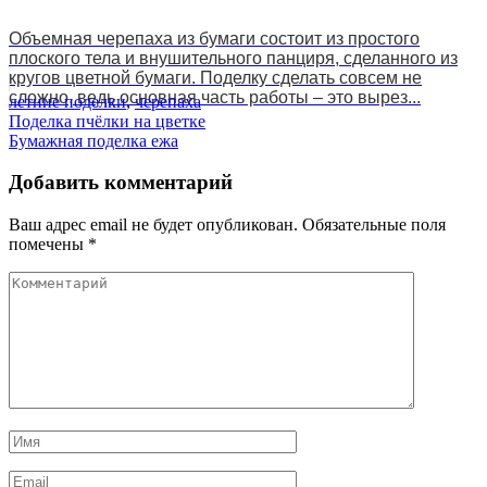
Объемная черепаха из бумаги состоит из простого
плоского тела и внушительного панциря, сделанного из
кругов цветной бумаги. Поделку сделать совсем не
сложно, ведь основная часть работы – это вырез...
летние поделки
,
черепаха
Навигация
Поделка пчёлки на цветке
Бумажная поделка ежа
по
записям
Добавить комментарий
Ваш адрес email не будет опубликован.
Обязательные поля
помечены
*
Комментарий
Имя
*
Email
*