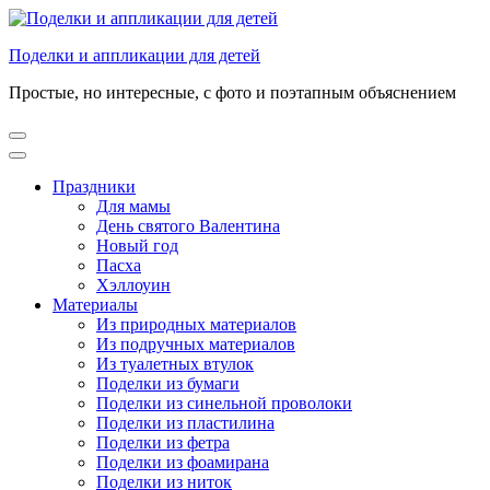
Перейти
к
Поделки и аппликации для детей
содержимому
(нажмите
Простые, но интересные, с фото и поэтапным объяснением
Enter)
Праздники
Для мамы
День святого Валентина
Новый год
Пасха
Хэллоуин
Материалы
Из природных материалов
Из подручных материалов
Из туалетных втулок
Поделки из бумаги
Поделки из синельной проволоки
Поделки из пластилина
Поделки из фетра
Поделки из фоамирана
Поделки из ниток