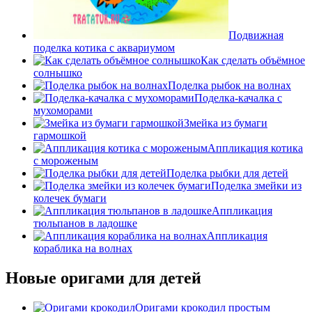
Подвижная
поделка котика с аквариумом
Как сделать объёмное
солнышко
Поделка рыбок на волнах
Поделка-качалка с
мухоморами
Змейка из бумаги
гармошкой
Аппликация котика
с мороженым
Поделка рыбки для детей
Поделка змейки из
колечек бумаги
Аппликация
тюльпанов в ладошке
Аппликация
кораблика на волнах
Новые оригами для детей
Оригами крокодил простым