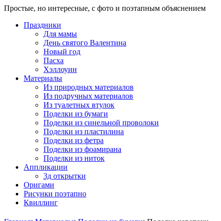
Простые, но интересные, с фото и поэтапным объяснением
Праздники
Для мамы
День святого Валентина
Новый год
Пасха
Хэллоуин
Материалы
Из природных материалов
Из подручных материалов
Из туалетных втулок
Поделки из бумаги
Поделки из синельной проволоки
Поделки из пластилина
Поделки из фетра
Поделки из фоамирана
Поделки из ниток
Аппликации
3д открытки
Оригами
Рисунки поэтапно
Квиллинг