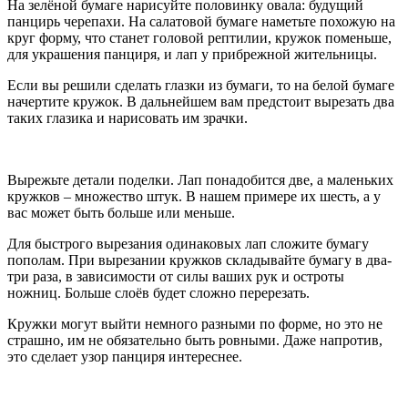
На зелёной бумаге нарисуйте половинку овала: будущий
панцирь черепахи. На салатовой бумаге наметьте похожую на
круг форму, что станет головой рептилии, кружок поменьше,
для украшения панциря, и лап у прибрежной жительницы.
Если вы решили сделать глазки из бумаги, то на белой бумаге
начертите кружок. В дальнейшем вам предстоит вырезать два
таких глазика и нарисовать им зрачки.
Вырежьте детали поделки. Лап понадобится две, а маленьких
кружков – множество штук. В нашем примере их шесть, а у
вас может быть больше или меньше.
Для быстрого вырезания одинаковых лап сложите бумагу
пополам. При вырезании кружков складывайте бумагу в два-
три раза, в зависимости от силы ваших рук и остроты
ножниц. Больше слоёв будет сложно перерезать.
Кружки могут выйти немного разными по форме, но это не
страшно, им не обязательно быть ровными. Даже напротив,
это сделает узор панциря интереснее.