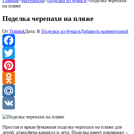
Главная
>
Материалы
>
Поделки из бумаги
>
Поделка черепахи
на пляже
Поделка черепахи на пляже
к
От
Tratatuk
Дата:
В
Поделки из бумаги
Добавить комментарий
По
че
на
пл
Facebook
Twitter
Pinterest
Odnoklassniki
Mail.Ru
VK
Простая и яркая бумажная поделка черепахи на пляже для
детей, атмосфера каникул и лета. Поделка имеет изюминку –