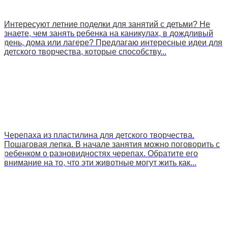
Интересуют летние поделки для занятий с детьми? Не
знаете, чем занять ребенка на каникулах, в дождливый
день, дома или лагере? Предлагаю интересные идеи для
детского творчества, которые способству...
Черепаха из пластилина для детского творчества.
Пошаговая лепка. В начале занятия можно поговорить с
ребенком о разновидностях черепах. Обратите его
внимание на то, что эти животные могут жить как...