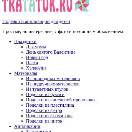
Поделки и аппликации для детей
Простые, но интересные, с фото и поэтапным объяснением
Праздники
Для мамы
День святого Валентина
Новый год
Пасха
Хэллоуин
Материалы
Из природных материалов
Из подручных материалов
Из туалетных втулок
Поделки из бумаги
Поделки из синельной проволоки
Поделки из пластилина
Поделки из фетра
Поделки из фоамирана
Поделки из ниток
Аппликации
3д открытки