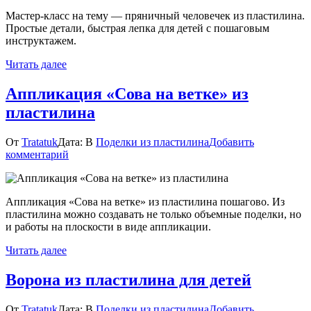
из
Мастер-класс на тему — пряничный человечек из пластилина.
пластилина
Простые детали, быстрая лепка для детей с пошаговым
инструктажем.
Читать далее
Аппликация «Сова на ветке» из
пластилина
От
Tratatuk
Дата:
В
Поделки из пластилина
Добавить
к
комментарий
Аппликация
«Сова
на
Аппликация «Сова на ветке» из пластилина пошагово. Из
ветке»
пластилина можно создавать не только объемные поделки, но
из
и работы на плоскости в виде аппликации.
пластилина
Читать далее
Ворона из пластилина для детей
От
Tratatuk
Дата:
В
Поделки из пластилина
Добавить