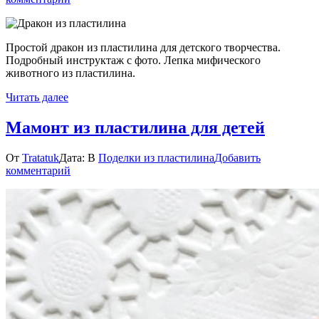
Дракон
из
пластилина
Простой дракон из пластилина для детского творчества.
—
Подробный инструктаж с фото. Лепка мифического
пошаговый
животного из пластилина.
урок
Читать далее
Мамонт из пластилина для детей
От
Tratatuk
Дата:
В
Поделки из пластилина
Добавить
к
комментарий
Мамонт
из
пластилина
для
детей