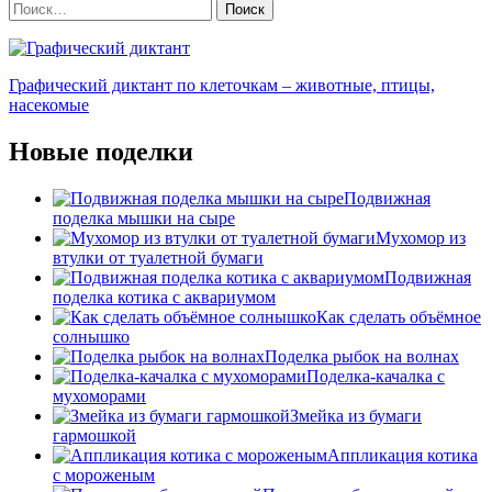
Найти:
записей
Графический диктант по клеточкам – животные, птицы,
насекомые
Новые поделки
Подвижная
поделка мышки на сыре
Мухомор из
втулки от туалетной бумаги
Подвижная
поделка котика с аквариумом
Как сделать объёмное
солнышко
Поделка рыбок на волнах
Поделка-качалка с
мухоморами
Змейка из бумаги
гармошкой
Аппликация котика
с мороженым