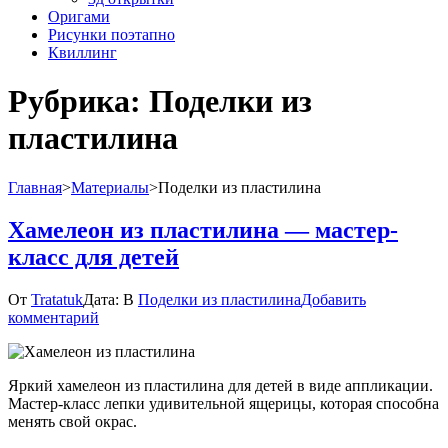
Оригами
Рисунки поэтапно
Квиллинг
Рубрика:
Поделки из
пластилина
Главная
>
Материалы
>
Поделки из пластилина
Хамелеон из пластилина — мастер-
класс для детей
От
Tratatuk
Дата:
В
Поделки из пластилина
Добавить
к
комментарий
Хамелеон
из
пластилина
Яркий хамелеон из пластилина для детей в виде аппликации.
—
Мастер-класс лепки удивительной ящерицы, которая способна
мастер-
менять свой окрас.
класс
для