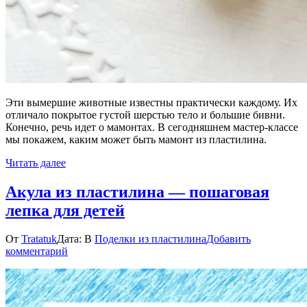
Эти вымершие животные известны практически каждому. Их
отличало покрытое густой шерстью тело и большие бивни.
Конечно, речь идет о мамонтах. В сегодняшнем мастер-классе
мы покажем, каким может быть мамонт из пластилина.
Читать далее
Акула из пластилина — пошаговая
лепка для детей
От
Tratatuk
Дата:
В
Поделки из пластилина
Добавить
к
комментарий
Акула
из
пластилина
—