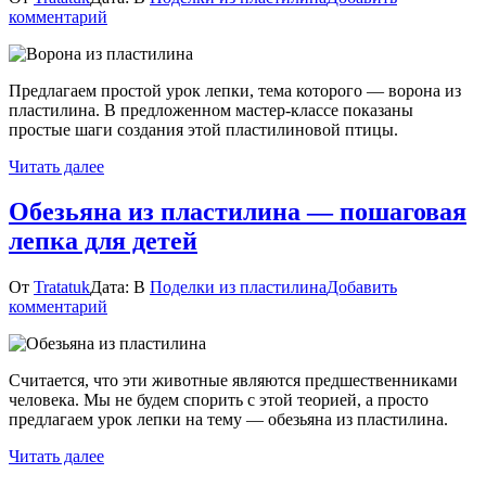
к
комментарий
Ворона
из
пластилина
Предлагаем простой урок лепки, тема которого — ворона из
для
пластилина. В предложенном мастер-классе показаны
детей
простые шаги создания этой пластилиновой птицы.
Читать далее
Обезьяна из пластилина — пошаговая
лепка для детей
От
Tratatuk
Дата:
В
Поделки из пластилина
Добавить
к
комментарий
Обезьяна
из
пластилина
Считается, что эти животные являются предшественниками
—
человека. Мы не будем спорить с этой теорией, а просто
пошаговая
предлагаем урок лепки на тему — обезьяна из пластилина.
лепка
для
Читать далее
детей