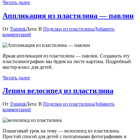
Читать далее
детей
Аппликация из пластилина — павлин
От
Tratatuk
Дата:
В
Поделки из пластилина
Добавить
к
комментарий
Аппликация
из
пластилина
Яркая аппликация из пластилина — павлин. Создавать эту
—
пластилинографию мы будем на листе картона. Подробный
павлин
мастер-класс для детей.
Читать далее
Лепим велосипед из пластилина
От
Tratatuk
Дата:
В
Поделки из пластилина
Добавить
к
комментарий
Лепим
велосипед
из
Пошаговый урок на тему — велосипед из пластилина.
пластилина
Простой способ для детей с поэтапными фотографиями и