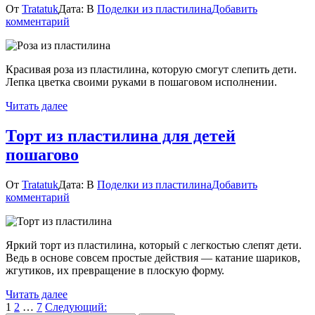
От
Tratatuk
Дата:
В
Поделки из пластилина
Добавить
к
комментарий
Роза
из
пластилина
Красивая роза из пластилина, которую смогут слепить дети.
—
Лепка цветка своими руками в пошаговом исполнении.
лепка
цветка
Читать далее
пошагово
Торт из пластилина для детей
пошагово
От
Tratatuk
Дата:
В
Поделки из пластилина
Добавить
к
комментарий
Торт
из
пластилина
Яркий торт из пластилина, который с легкостью слепят дети.
для
Ведь в основе совсем простые действия — катание шариков,
детей
жгутиков, их превращение в плоскую форму.
пошагово
Читать далее
Пагинация
Страница
Страница
Страница
1
2
…
7
Следующий: