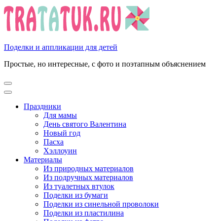
Перейти
к
содержимому
(нажмите
Enter)
Поделки и аппликации для детей
Простые, но интересные, с фото и поэтапным объяснением
Праздники
Для мамы
День святого Валентина
Новый год
Пасха
Хэллоуин
Материалы
Из природных материалов
Из подручных материалов
Из туалетных втулок
Поделки из бумаги
Поделки из синельной проволоки
Поделки из пластилина