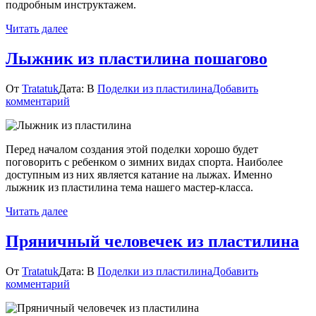
подробным инструктажем.
Читать далее
Лыжник из пластилина пошагово
От
Tratatuk
Дата:
В
Поделки из пластилина
Добавить
к
комментарий
Лыжник
из
пластилина
Перед началом создания этой поделки хорошо будет
пошагово
поговорить с ребенком о зимних видах спорта. Наиболее
доступным из них является катание на лыжах. Именно
лыжник из пластилина тема нашего мастер-класса.
Читать далее
Пряничный человечек из пластилина
От
Tratatuk
Дата:
В
Поделки из пластилина
Добавить
к
комментарий
Пряничный
человечек