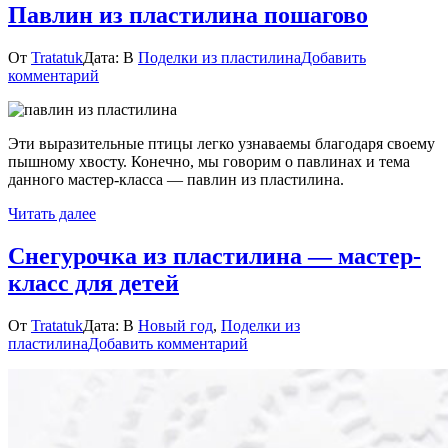
Павлин из пластилина пошагово
От
Tratatuk
Дата:
В
Поделки из пластилина
Добавить
к
комментарий
Павлин
из
пластилина
Эти выразительные птицы легко узнаваемы благодаря своему
пошагово
пышному хвосту. Конечно, мы говорим о павлинах и тема
данного мастер-класса — павлин из пластилина.
Читать далее
Снегурочка из пластилина — мастер-
класс для детей
От
Tratatuk
Дата:
В
Новый год
,
Поделки из
к
пластилина
Добавить комментарий
Снегурочка
из
пластилина
—
мастер-