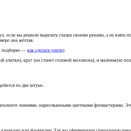
ух, если вы решили вырезать глазки своими руками, а не взять 
мере она жёлтая.
 в подборке —
как сделать улитку
.
й улитки), круг (он станет головой моллюска), и маленькую пол
добится по две штуки.
заполните линиями, нарисованными цветными фломастерами. Это
у, карандаш или фломастер. Так вы сформируете спиральную рак