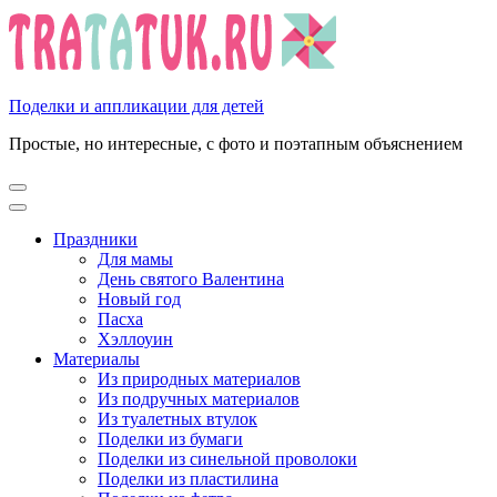
Перейти
к
содержимому
(нажмите
Enter)
Поделки и аппликации для детей
Простые, но интересные, с фото и поэтапным объяснением
Праздники
Для мамы
День святого Валентина
Новый год
Пасха
Хэллоуин
Материалы
Из природных материалов
Из подручных материалов
Из туалетных втулок
Поделки из бумаги
Поделки из синельной проволоки
Поделки из пластилина