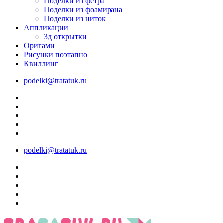
Поделки из фетра
Поделки из фоамирана
Поделки из ниток
Аппликации
3д открытки
Оригами
Рисунки поэтапно
Квиллинг
podelki@tratatuk.ru
podelki@tratatuk.ru