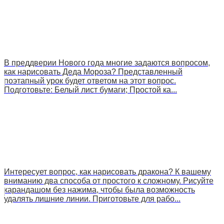
В преддверии Нового года многие задаются вопросом,
как нарисовать Деда Мороза? Представленный
поэтапный урок будет ответом на этот вопрос.
Подготовьте: Белый лист бумаги; Простой ка...
Интересует вопрос, как нарисовать дракона? К вашему
вниманию два способа от простого к сложному. Рисуйте
карандашом без нажима, чтобы была возможность
удалять лишние линии. Приготовьте для рабо...