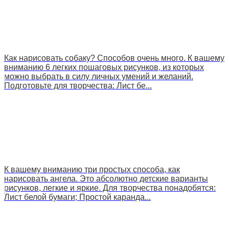
Как нарисовать собаку? Способов очень много. К вашему
вниманию 6 легких пошаговых рисунков, из которых
можно выбрать в силу личных умений и желаний.
Подготовьте для творчества: Лист бе...
К вашему вниманию три простых способа, как
нарисовать ангела. Это абсолютно детские варианты
рисунков, легкие и яркие. Для творчества понадобятся:
Лист белой бумаги; Простой каранда...