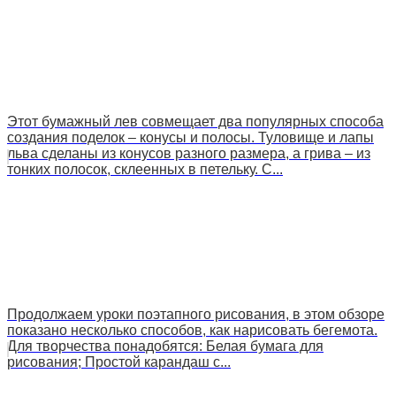
Этот бумажный лев совмещает два популярных способа
создания поделок – конусы и полосы. Туловище и лапы
льва сделаны из конусов разного размера, а грива – из
тонких полосок, склеенных в петельку. С...
Продолжаем уроки поэтапного рисования, в этом обзоре
показано несколько способов, как нарисовать бегемота.
Для творчества понадобятся: Белая бумага для
рисования; Простой карандаш с...