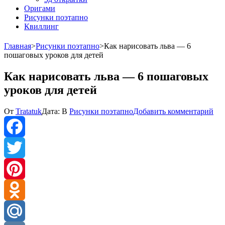
Оригами
Рисунки поэтапно
Квиллинг
Главная
>
Рисунки поэтапно
>
Как нарисовать льва — 6
пошаговых уроков для детей
Как нарисовать льва — 6 пошаговых
уроков для детей
к
От
Tratatuk
Дата:
В
Рисунки поэтапно
Добавить комментарий
Ка
нар
льв
—
Facebook
6
по
Twitter
уро
для
Pinterest
дет
Odnoklassniki