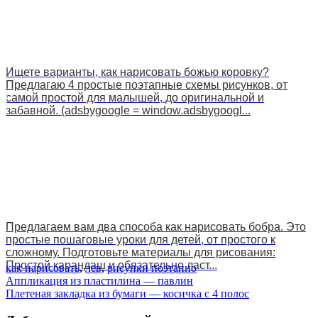
Ищете варианты, как нарисовать божью коровку?
Предлагаю 4 простые поэтапные схемы рисунков, от
самой простой для малышей, до оригинальной и
забавной. (adsbygoogle = window.adsbygoogl...
Предлагаем вам два способа как нарисовать бобра. Это
простые пошаговые уроки для детей, от простого к
сложному. Подготовьте материалы для рисования:
Простой карандаш и обязательно ласт...
как нарисовать
,
лев
,
рисунки поэтапно
Навигация
Аппликация из пластилина — павлин
Плетеная закладка из бумаги — косичка с 4 полос
по