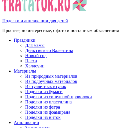
Поделки и аппликации для детей
Простые, но интересные, с фото и поэтапным объяснением
Праздники
Для мамы
День святого Валентина
Новый год
Пасха
Хэллоуин
Материалы
Из природных материалов
Из подручных материалов
Из туалетных втулок
Поделки из бумаги
Поделки из синельной проволоки
Поделки из пластилина
Поделки из фетра
Поделки из фоамирана
Поделки из ниток
Аппликации
3д открытки