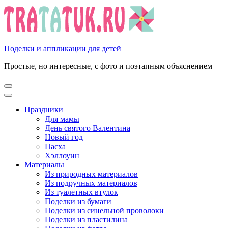
Перейти
к
содержимому
(нажмите
Enter)
Поделки и аппликации для детей
Простые, но интересные, с фото и поэтапным объяснением
Праздники
Для мамы
День святого Валентина
Новый год
Пасха
Хэллоуин
Материалы
Из природных материалов
Из подручных материалов
Из туалетных втулок
Поделки из бумаги
Поделки из синельной проволоки
Поделки из пластилина