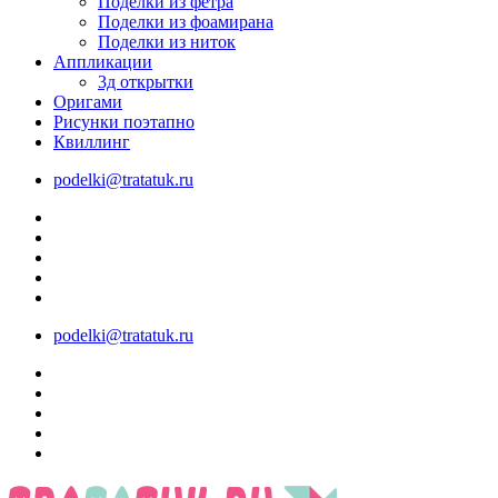
Поделки из фетра
Поделки из фоамирана
Поделки из ниток
Аппликации
3д открытки
Оригами
Рисунки поэтапно
Квиллинг
podelki@tratatuk.ru
podelki@tratatuk.ru