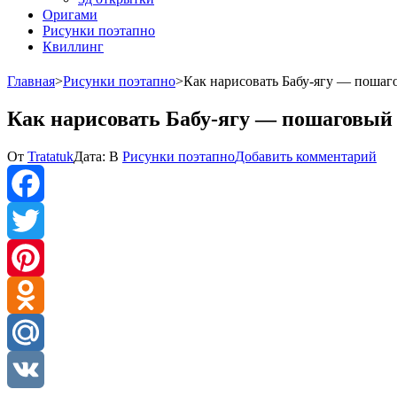
Оригами
Рисунки поэтапно
Квиллинг
Главная
>
Рисунки поэтапно
>
Как нарисовать Бабу-ягу — пошаг
Как нарисовать Бабу-ягу — пошаговый 
к
От
Tratatuk
Дата:
В
Рисунки поэтапно
Добавить комментарий
Ка
нар
Баб
ягу
Facebook
—
по
Twitter
мас
кла
Pinterest
по
ри
Odnoklassniki
Mail.Ru