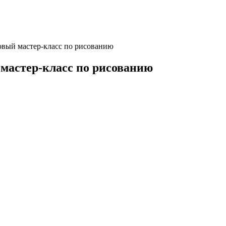
овый мастер-класс по рисованию
мастер-класс по рисованию
к
исовать
у-
шаговый
тер-
сс
сованию