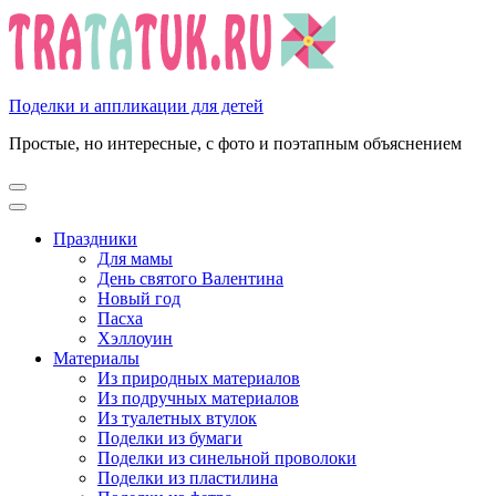
Перейти
к
содержимому
(нажмите
Enter)
Поделки и аппликации для детей
Простые, но интересные, с фото и поэтапным объяснением
Праздники
Для мамы
День святого Валентина
Новый год
Пасха
Хэллоуин
Материалы
Из природных материалов
Из подручных материалов
Из туалетных втулок
Поделки из бумаги
Поделки из синельной проволоки
Поделки из пластилина