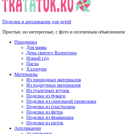
Поделки и аппликации для детей
Простые, но интересные, с фото и поэтапным объяснением
Праздники
Для мамы
День святого Валентина
Новый год
Пасха
Хэллоуин
Материалы
Из природных материалов
Из подручных материалов
Из туалетных втулок
Поделки из бумаги
Поделки из синельной проволоки
Поделки из пластилина
Поделки из фетра
Поделки из фоамирана
Поделки из ниток
Аппликации
3д открытки