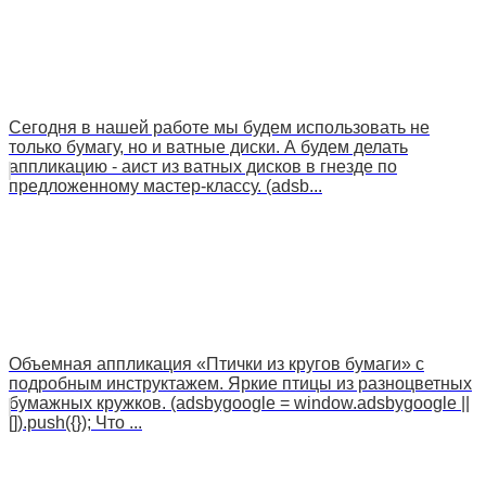
Сегодня в нашей работе мы будем использовать не
только бумагу, но и ватные диски. А будем делать
аппликацию - аист из ватных дисков в гнезде по
предложенному мастер-классу. (adsb...
Объемная аппликация «Птички из кругов бумаги» с
подробным инструктажем. Яркие птицы из разноцветных
бумажных кружков. (adsbygoogle = window.adsbygoogle ||
[]).push({}); Что ...