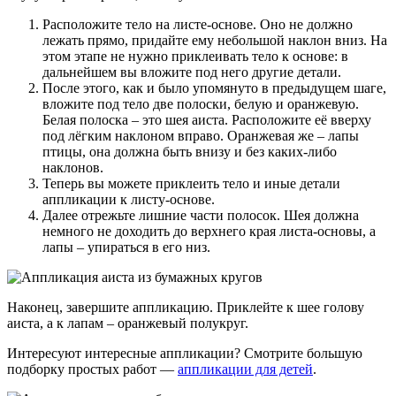
Расположите тело на листе-основе. Оно не должно
лежать прямо, придайте ему небольшой наклон вниз. На
этом этапе не нужно приклеивать тело к основе: в
дальнейшем вы вложите под него другие детали.
После этого, как и было упомянуто в предыдущем шаге,
вложите под тело две полоски, белую и оранжевую.
Белая полоска – это шея аиста. Расположите её вверху
под лёгким наклоном вправо. Оранжевая же – лапы
птицы, она должна быть внизу и без каких-либо
наклонов.
Теперь вы можете приклеить тело и иные детали
аппликации к листу-основе.
Далее отрежьте лишние части полосок. Шея должна
немного не доходить до верхнего края листа-основы, а
лапы – упираться в его низ.
Наконец, завершите аппликацию. Приклейте к шее голову
аиста, а к лапам – оранжевый полукруг.
Интересуют интересные аппликации? Смотрите большую
подборку простых работ —
аппликации для детей
.