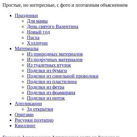
Простые, но интересные, с фото и поэтапным объяснением
Праздники
Для мамы
День святого Валентина
Новый год
Пасха
Хэллоуин
Материалы
Из природных материалов
Из подручных материалов
Из туалетных втулок
Поделки из бумаги
Поделки из синельной проволоки
Поделки из пластилина
Поделки из фетра
Поделки из фоамирана
Поделки из ниток
Аппликации
3д открытки
Оригами
Рисунки поэтапно
Квиллинг