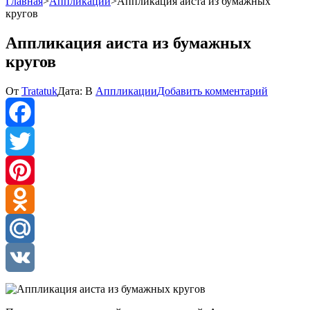
Главная
>
Аппликации
>
Аппликация аиста из бумажных
кругов
Аппликация аиста из бумажных
кругов
к
От
Tratatuk
Дата:
В
Аппликации
Добавить комментарий
Апплика
аиста
из
бумажн
Facebook
кругов
Twitter
Pinterest
Odnoklassniki
Mail.Ru
VK