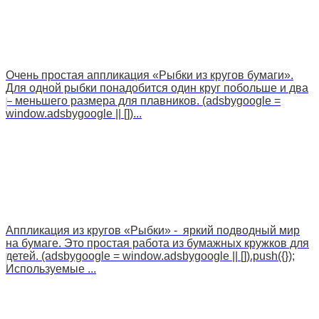
Очень простая аппликация «Рыбки из кругов бумаги».
Для одной рыбки понадобится один круг побольше и два
– меньшего размера для плавников. (adsbygoogle =
window.adsbygoogle || [])...
Аппликация из кругов «Рыбки» - яркий подводный мир
на бумаге. Это простая работа из бумажных кружков для
детей. (adsbygoogle = window.adsbygoogle || []).push({});
Используемые ...