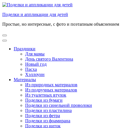
Перейти
к
Поделки и аппликации для детей
содержимому
(нажмите
Простые, но интересные, с фото и поэтапным объяснением
Enter)
Праздники
Для мамы
День святого Валентина
Новый год
Пасха
Хэллоуин
Материалы
Из природных материалов
Из подручных материалов
Из туалетных втулок
Поделки из бумаги
Поделки из синельной проволоки
Поделки из пластилина
Поделки из фетра
Поделки из фоамирана
Поделки из ниток