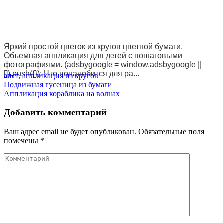
Яркий простой цветок из кругов цветной бумаги.
Объемная аппликация для детей с пошаговыми
фотографиями. (adsbygoogle = window.adsbygoogle ||
[]).push({}); Что понадобится для ра...
аист
,
аппликация из кругов
Навигация
Подвижная гусеница из бумаги
Аппликация кораблика на волнах
по
записям
Добавить комментарий
Ваш адрес email не будет опубликован.
Обязательные поля
помечены
*
Комментарий