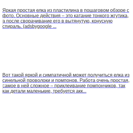
Яркая простая елка из пластилина в пошаговом обзоре с
фото. Основные действия – это катание тонкого жгутика,
а после сворачивание его в вытянутую, конусную
спираль. (adsbygoogle ...
Вот такой яркой и симпатичной может получиться елка из
синельной проволоки и помпонов. Работа очень простая,
самое в ней сложное – приклеивание помпончиков, так
как детали маленькие, требуется акк...