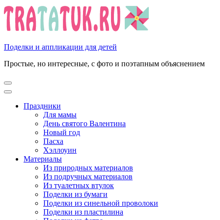
Перейти
к
содержимому
(нажмите
Enter)
Поделки и аппликации для детей
Простые, но интересные, с фото и поэтапным объяснением
Праздники
Для мамы
День святого Валентина
Новый год
Пасха
Хэллоуин
Материалы
Из природных материалов
Из подручных материалов
Из туалетных втулок
Поделки из бумаги
Поделки из синельной проволоки
Поделки из пластилина