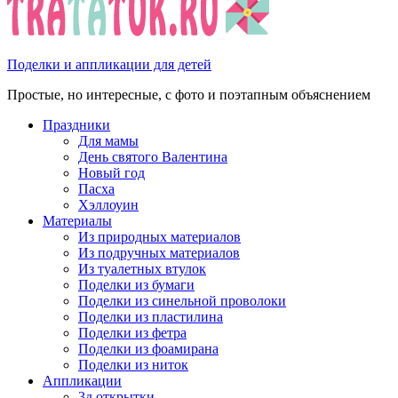
Поделки и аппликации для детей
Простые, но интересные, с фото и поэтапным объяснением
Праздники
Для мамы
День святого Валентина
Новый год
Пасха
Хэллоуин
Материалы
Из природных материалов
Из подручных материалов
Из туалетных втулок
Поделки из бумаги
Поделки из синельной проволоки
Поделки из пластилина
Поделки из фетра
Поделки из фоамирана
Поделки из ниток
Аппликации
3д открытки