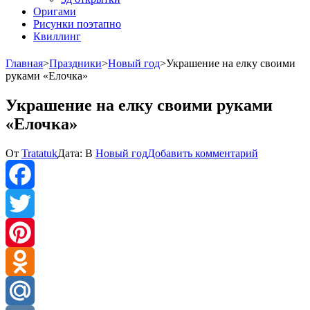
Оригами
Рисунки поэтапно
Квиллинг
Главная
>
Праздники
>
Новый год
>
Украшение на елку своими
руками «Елочка»
Украшение на елку своими руками
«Елочка»
к
От
Tratatuk
Дата:
В
Новый год
Добавить комментарий
Украшени
на
елку
своими
Facebook
руками
«Елочка»
Twitter
Pinterest
Odnoklassniki