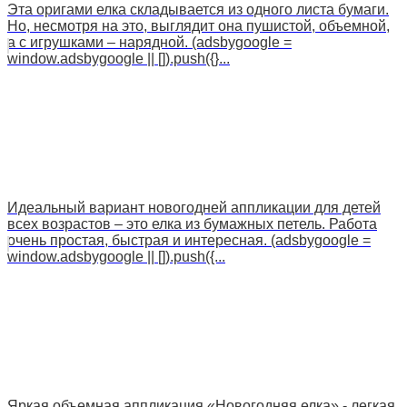
Эта оригами елка складывается из одного листа бумаги.
Но, несмотря на это, выглядит она пушистой, объемной,
а с игрушками – нарядной. (adsbygoogle =
window.adsbygoogle || []).push({}...
Идеальный вариант новогодней аппликации для детей
всех возрастов – это елка из бумажных петель. Работа
очень простая, быстрая и интересная. (adsbygoogle =
window.adsbygoogle || []).push({...
Яркая объемная аппликация «Новогодняя елка» - легкая