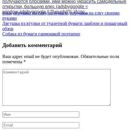
получаются плоскими, ими можно украсить самодельные
открытки, большую елку. (adsbygoogle =
window.adsbygoogle || []).push({}); Испо...
елка
,
игрушки на елку из бумаги
,
игрушки на елку своими
руками
Навигация
Лягушка из втулки от туалетной бумаги: шаблон и пошаговый
обзор
по
Собака из бумаги гармошкой поэтапно
записям
Добавить комментарий
Ваш адрес email не будет опубликован.
Обязательные поля
помечены
*
Комментарий
Имя
*
Email
*