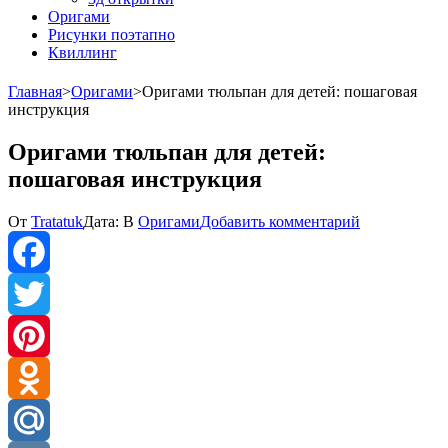
Оригами
Рисунки поэтапно
Квиллинг
Главная
>
Оригами
>
Оригами тюльпан для детей: пошаговая
инструкция
Оригами тюльпан для детей:
пошаговая инструкция
к
От
Tratatuk
Дата:
В
Оригами
Добавить комментарий
Оригами
тюльпан
для
детей:
Facebook
пошаговая
инструкция
Twitter
Pinterest
Odnoklassniki