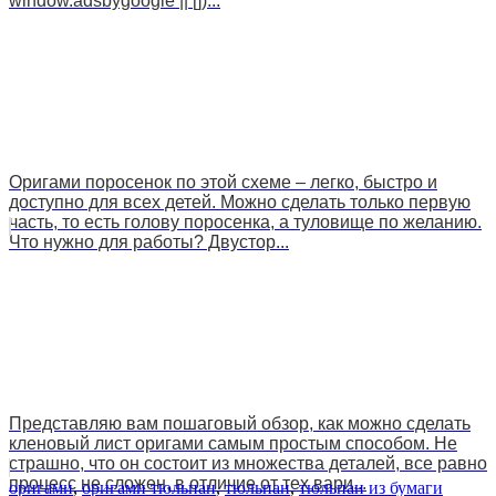
window.adsbygoogle || [])...
Оригами поросенок по этой схеме – легко, быстро и
доступно для всех детей. Можно сделать только первую
часть, то есть голову поросенка, а туловище по желанию.
Что нужно для работы? Двустор...
Представляю вам пошаговый обзор, как можно сделать
кленовый лист оригами самым простым способом. Не
страшно, что он состоит из множества деталей, все равно
процесс не сложен, в отличие от тех вари...
оригами
,
оригами тюльпан
,
тюльпан
,
тюльпан из бумаги