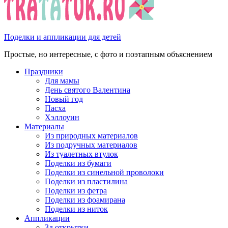
Поделки и аппликации для детей
Простые, но интересные, с фото и поэтапным объяснением
Праздники
Для мамы
День святого Валентина
Новый год
Пасха
Хэллоуин
Материалы
Из природных материалов
Из подручных материалов
Из туалетных втулок
Поделки из бумаги
Поделки из синельной проволоки
Поделки из пластилина
Поделки из фетра
Поделки из фоамирана
Поделки из ниток
Аппликации
3д открытки