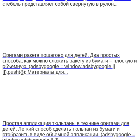
стебель представляет собой свернутую в рулон...
Оригами ракета пошагово для детей. Два простых
способа, как можно сложить ракету из бумаги – плоскую и
объемную. (adsbygoogle = window.adsbygoogle ||
[]).push({}); Материалы для...
Простая аппликация тюльпаны в технике оригами для
детей. Легкий способ сделать тюльпан из бумаги и
отобразить в виде объемной аппликации. (adsbygoogle =