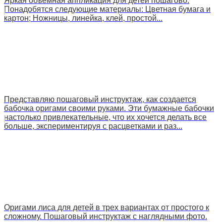
Яркая объемная аппликация для детей пошагово.
Понадобятся следующие материалы: Цветная бумага и
картон; Ножницы, линейка, клей, простой...
Представляю пошаговый инструктаж, как создается
бабочка оригами своими руками. Эти бумажные бабочки
настолько привлекательные, что их хочется делать все
больше, экспериментируя с расцветками и раз...
Оригами лиса для детей в трех вариантах от простого к
сложному. Пошаговый инструктаж с наглядными фото.