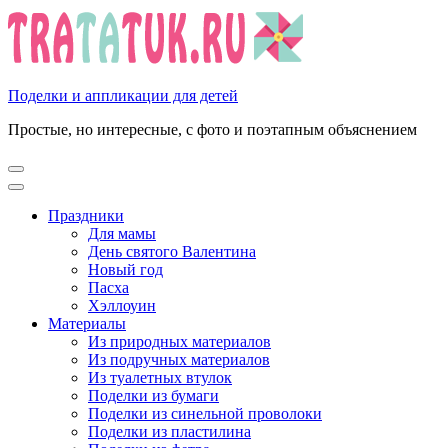
Перейти
к
содержимому
(нажмите
Enter)
Поделки и аппликации для детей
Простые, но интересные, с фото и поэтапным объяснением
Праздники
Для мамы
День святого Валентина
Новый год
Пасха
Хэллоуин
Материалы
Из природных материалов
Из подручных материалов
Из туалетных втулок
Поделки из бумаги
Поделки из синельной проволоки
Поделки из пластилина