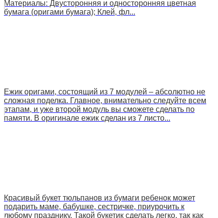
Материалы: Двусторонняя и односторонняя цветная
бумага (оригами бумага); Клей, фл...
Ежик оригами, состоящий из 7 модулей – абсолютно не
сложная поделка. Главное, внимательно следуйте всем
этапам, и уже второй модуль вы сможете сделать по
памяти. В оригинале ежик сделан из 7 листо...
Красивый букет тюльпанов из бумаги ребенок может
подарить маме, бабушке, сестричке, приурочить к
любому празднику. Такой букетик сделать легко, так как