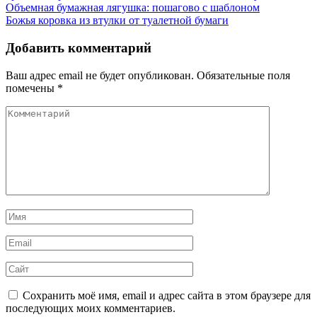
Навигация
Объемная бумажная лягушка: пошагово с шаблоном
Божья коровка из втулки от туалетной бумаги
по
записям
Добавить комментарий
Ваш адрес email не будет опубликован.
Обязательные поля
помечены
*
Комментарий
Имя
*
Email
*
Сайт
Сохранить моё имя, email и адрес сайта в этом браузере для
последующих моих комментариев.