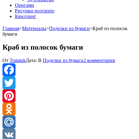
Оригами
Рисунки поэтапно
Квиллинг
Главная
>
Материалы
>
Поделки из бумаги
>
Краб из полосок
бумаги
Краб из полосок бумаги
к
От
Tratatuk
Дата:
В
Поделки из бумаги
2 комментария
записи
Краб
из
полосок
Facebook
бумаги
Twitter
Pinterest
Odnoklassniki
Mail.Ru