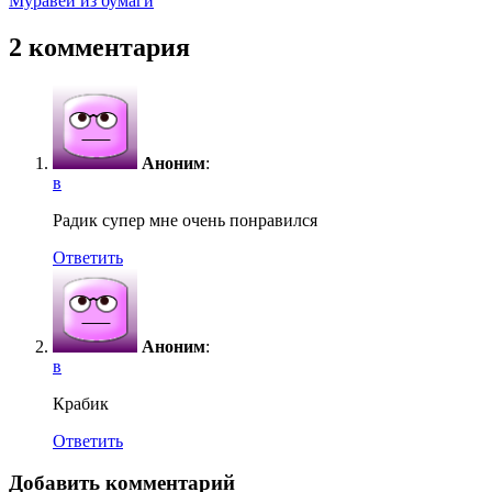
Муравей из бумаги
по
записям
2 комментария
Аноним
:
в
Радик супер мне очень понравился
Ответить
Аноним
:
в
Крабик
Ответить
Добавить комментарий