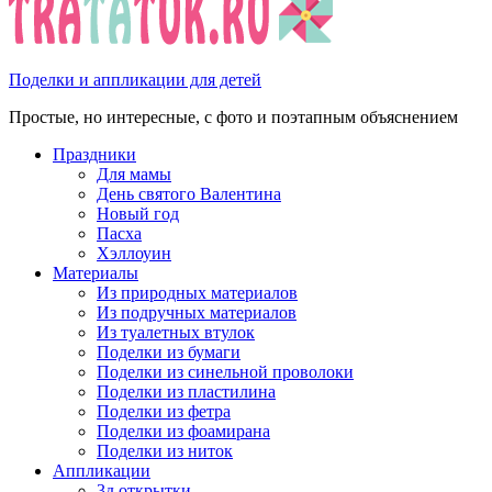
Поделки и аппликации для детей
Простые, но интересные, с фото и поэтапным объяснением
Праздники
Для мамы
День святого Валентина
Новый год
Пасха
Хэллоуин
Материалы
Из природных материалов
Из подручных материалов
Из туалетных втулок
Поделки из бумаги
Поделки из синельной проволоки
Поделки из пластилина
Поделки из фетра
Поделки из фоамирана
Поделки из ниток
Аппликации
3д открытки