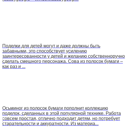
Поделки для детей могут и даже должны быть
забавными, это способствует усилению
заинтересованности у детей и желанию собственноручно
сделать смешного персонажа. Сова из полосок бумаги –
как раз и ...
Осьминог из полосок бумаги пополнит коллекцию
поделок, сделанных в этой популярной технике. Работа
совсем простая, отлично подходит детям, но потребует
старательности и аккуратности. Из материа...