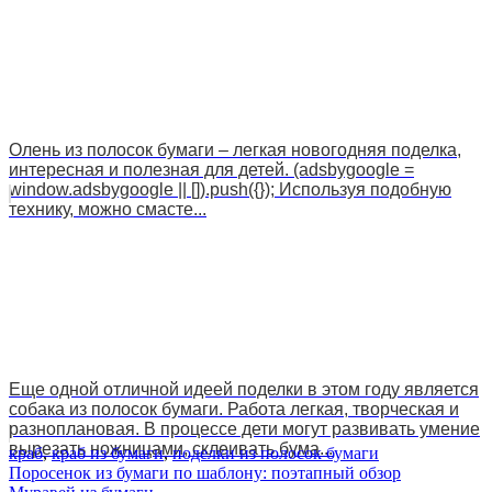
Олень из полосок бумаги – легкая новогодняя поделка,
интересная и полезная для детей. (adsbygoogle =
window.adsbygoogle || []).push({}); Используя подобную
технику, можно смасте...
Еще одной отличной идеей поделки в этом году является
собака из полосок бумаги. Работа легкая, творческая и
разноплановая. В процессе дети могут развивать умение
вырезать ножницами, склеивать бума...
краб
,
краб из бумаги
,
поделки из полосок бумаги
Навигация
Поросенок из бумаги по шаблону: поэтапный обзор