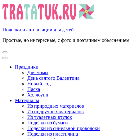
Перейти
к
содержимому
(нажмите
Enter)
Поделки и аппликации для детей
Простые, но интересные, с фото и поэтапным объяснением
Праздники
Для мамы
День святого Валентина
Новый год
Пасха
Хэллоуин
Материалы
Из природных материалов
Из подручных материалов
Из туалетных втулок
Поделки из бумаги
Поделки из синельной проволоки
Поделки из пластилина