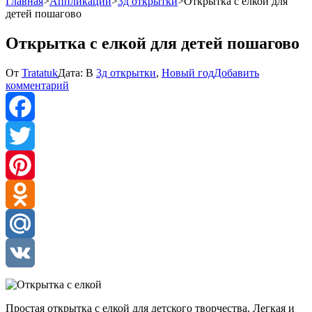
Главная
>
Аппликации
>
3д открытки
>
Открытка с елкой для
детей пошагово
Открытка с елкой для детей пошагово
От
Tratatuk
Дата:
В
3д открытки
,
Новый год
Добавить
к
комментарий
Открытка
с
елкой
для
Facebook
детей
пошагово
Twitter
Pinterest
Odnoklassniki
Mail.Ru
VK
Простая открытка с елкой для детского творчества. Легкая и