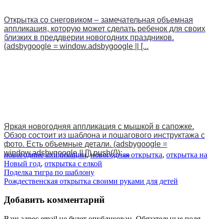
Открытка со снеговиком – замечательная объемная
аппликация, которую может сделать ребенок для своих
близких в преддверии новогодних праздников.
(adsbygoogle = window.adsbygoogle || [...
Яркая новогодняя аппликация с мышкой в сапожке.
Обзор состоит из шаблона и пошагового инструктажа с
фото. Есть объемные детали. (adsbygoogle =
window.adsbygoogle || []).push({}); ...
новогодние аппликации
,
новогодняя открытка
,
открытка на
Новый год
,
открытка с елкой
Навигация
Поделка тигра по шаблону
Рождественская открытка своими руками для детей
по
записям
Добавить комментарий
Ваш адрес email не будет опубликован.
Обязательные поля