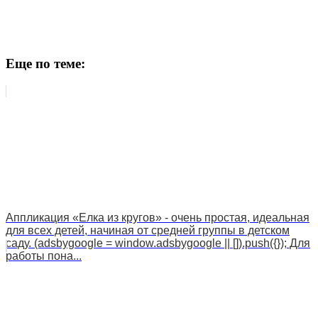
Еще по теме:
Аппликация «Елка из кругов» - очень простая, идеальная
для всех детей, начиная от средней группы в детском
саду. (adsbygoogle = window.adsbygoogle || []).push({}); Для
работы пона...