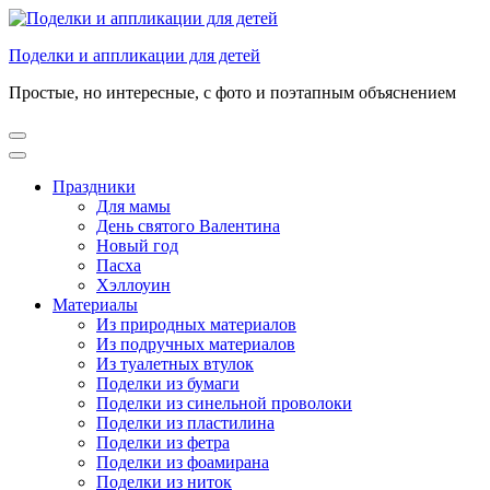
Перейти
к
Поделки и аппликации для детей
содержимому
(нажмите
Простые, но интересные, с фото и поэтапным объяснением
Enter)
Праздники
Для мамы
День святого Валентина
Новый год
Пасха
Хэллоуин
Материалы
Из природных материалов
Из подручных материалов
Из туалетных втулок
Поделки из бумаги
Поделки из синельной проволоки
Поделки из пластилина
Поделки из фетра
Поделки из фоамирана
Поделки из ниток