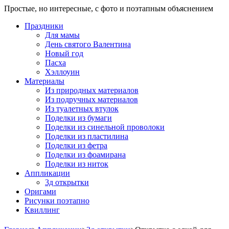
Простые, но интересные, с фото и поэтапным объяснением
Праздники
Для мамы
День святого Валентина
Новый год
Пасха
Хэллоуин
Материалы
Из природных материалов
Из подручных материалов
Из туалетных втулок
Поделки из бумаги
Поделки из синельной проволоки
Поделки из пластилина
Поделки из фетра
Поделки из фоамирана
Поделки из ниток
Аппликации
3д открытки
Оригами
Рисунки поэтапно
Квиллинг