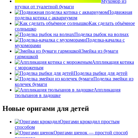
Мухомор из
втулки от туалетной бумаги
Подвижная
поделка котика с аквариумом
Как сделать объёмное
солнышко
Поделка рыбок на волнах
Поделка-качалка с
мухоморами
Змейка из бумаги
гармошкой
Аппликация котика
с мороженым
Поделка рыбки для детей
Поделка змейки из
колечек бумаги
Аппликация
тюльпанов в ладошке
Новые оригами для детей
Оригами крокодил простым
способом
Оригами щенок — простой способ