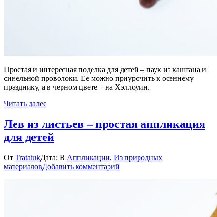
Простая и интересная поделка для детей – паук из каштана и
синельной проволоки. Ее можно приурочить к осеннему
празднику, а в черном цвете – на Хэллоуин.
Читать далее
Лев из листьев – простая аппликация
для детей
От
Tratatuk
Дата:
В
Аппликации
,
Из природных
к
материалов
Добавить комментарий
Лев
из
листьев
–
простая