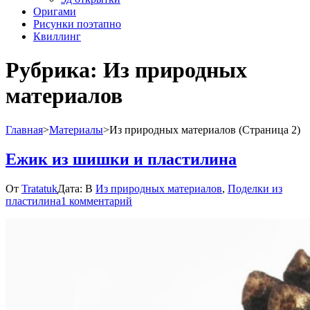
Оригами
Рисунки поэтапно
Квиллинг
Рубрика:
Из природных
материалов
Главная
>
Материалы
>
Из природных материалов
(Страница 2)
Ежик из шишки и пластилина
От
Tratatuk
Дата:
В
Из природных материалов
,
Поделки из
к
пластилина
1 комментарий
записи
Ежик
из
шишки
и
пластилина