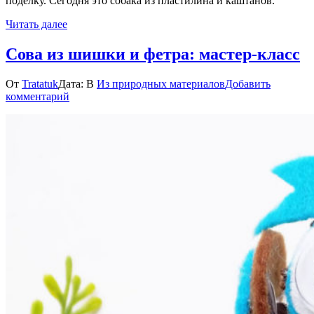
поделку. Сегодня это собака из пластилина и каштанов.
Читать далее
Сова из шишки и фетра: мастер-класс
От
Tratatuk
Дата:
В
Из природных материалов
Добавить
к
комментарий
Сова
из
шишки
и
фетра:
мастер-
класс