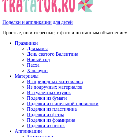
Поделки и аппликации для детей
Простые, но интересные, с фото и поэтапным объяснением
Праздники
Для мамы
День святого Валентина
Новый год
Пасха
Хэллоуин
Материалы
Из природных материалов
Из подручных материалов
Из туалетных втулок
Поделки из бумаги
Поделки из синельной проволоки
Поделки из пластилина
Поделки из фетра
Поделки из фоамирана
Поделки из ниток
Аппликации
3д открытки