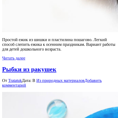
Простой ежик из шишки и пластилина пошагово. Легкий
способ слепить ежика к осенним праздникам. Вариант работы
для детей дошкольного возраста.
Читать далее
Рыбки из ракушек
От
Tratatuk
Дата:
В
Из природных материалов
Добавить
к
комментарий
Рыбки
из
ракушек