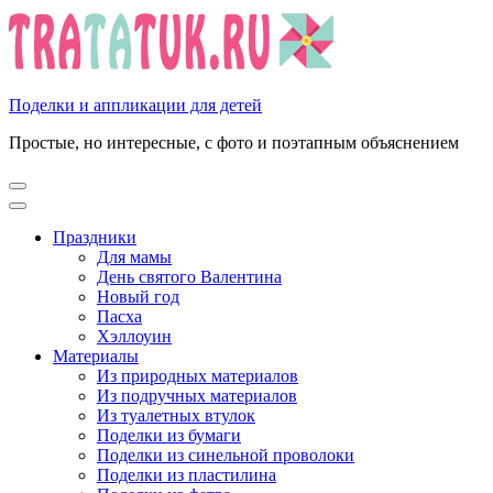
Перейти
к
содержимому
(нажмите
Enter)
Поделки и аппликации для детей
Простые, но интересные, с фото и поэтапным объяснением
Праздники
Для мамы
День святого Валентина
Новый год
Пасха
Хэллоуин
Материалы
Из природных материалов
Из подручных материалов
Из туалетных втулок
Поделки из бумаги
Поделки из синельной проволоки
Поделки из пластилина