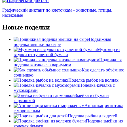
Графический диктант по клеточкам – животные, птицы,
насекомые
Новые поделки
Подвижная
поделка мышки на сыре
Мухомор из
втулки от туалетной бумаги
Подвижная
поделка котика с аквариумом
Как сделать объёмное
солнышко
Поделка рыбок на волнах
Поделка-качалка с
мухоморами
Змейка из бумаги
гармошкой
Аппликация котика
с мороженым
Поделка рыбки для детей
Поделка змейки из
колечек бумаги