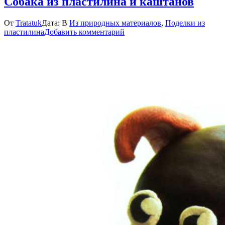
Собака из пластилина и каштанов
От
Tratatuk
Дата:
В
Из природных материалов
,
Поделки из
к
пластилина
Добавить комментарий
Собака
из
пластилина
и
каштанов