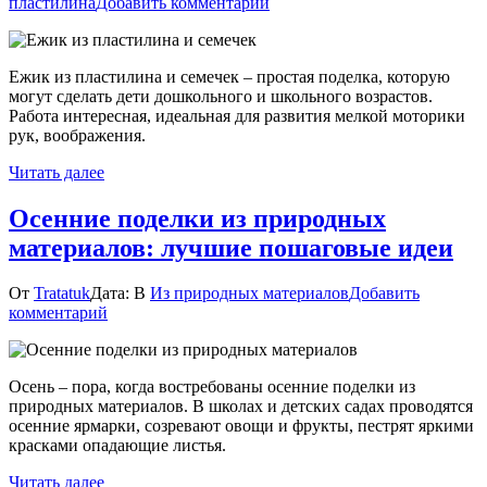
к
пластилина
Добавить комментарий
Ежик
из
пластилина
Ежик из пластилина и семечек – простая поделка, которую
и
могут сделать дети дошкольного и школьного возрастов.
семечек:
Работа интересная, идеальная для развития мелкой моторики
пошаговая
рук, воображения.
поделка
для
Читать далее
детей
Осенние поделки из природных
материалов: лучшие пошаговые идеи
От
Tratatuk
Дата:
В
Из природных материалов
Добавить
к
комментарий
Осенние
поделки
из
Осень – пора, когда востребованы осенние поделки из
природных
природных материалов. В школах и детских садах проводятся
материалов:
осенние ярмарки, созревают овощи и фрукты, пестрят яркими
лучшие
красками опадающие листья.
пошаговые
идеи
Читать далее