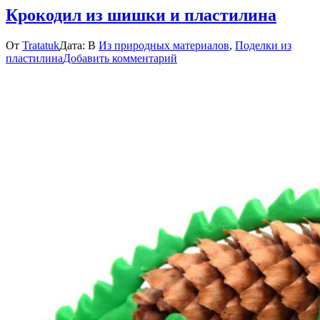
Крокодил из шишки и пластилина
От
Tratatuk
Дата:
В
Из природных материалов
,
Поделки из
к
пластилина
Добавить комментарий
Крокодил
из
шишки
и
пластилина