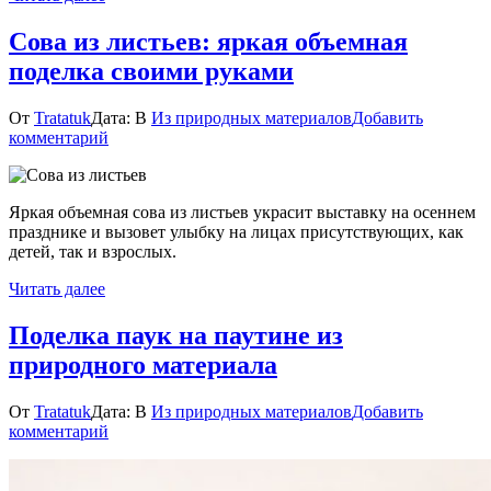
Сова из листьев: яркая объемная
поделка своими руками
От
Tratatuk
Дата:
В
Из природных материалов
Добавить
к
комментарий
Сова
из
листьев:
Яркая объемная сова из листьев украсит выставку на осеннем
яркая
празднике и вызовет улыбку на лицах присутствующих, как
объемная
детей, так и взрослых.
поделка
своими
Читать далее
руками
Поделка паук на паутине из
природного материала
От
Tratatuk
Дата:
В
Из природных материалов
Добавить
к
комментарий
Поделка
паук
на