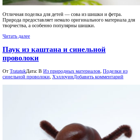
Отличная поделка для детей — сова из шишки и фетра.
Природа предоставляет немало оригинального материала для
творчества, а особенно популярны шишки.
Читать далее
Паук из каштана и синельной
проволоки
От
Tratatuk
Дата:
В
Из природных материалов
,
Поделки из
к
синельной проволоки
,
Хэллоуин
Добавить комментарий
Паук
из
каштан
и
синель
провол