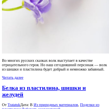
Во многих русских сказках волк выступает в качестве
отрицательного героя. Но наш сегодняшний персонаж — волк
из шишки и пластилина будет добрый и немножко забавный.
Читать далее
Белка из пластилина, шишки и
желудей
От
Tratatuk
Дата:
В
Из природных материалов
,
Поделки из
к