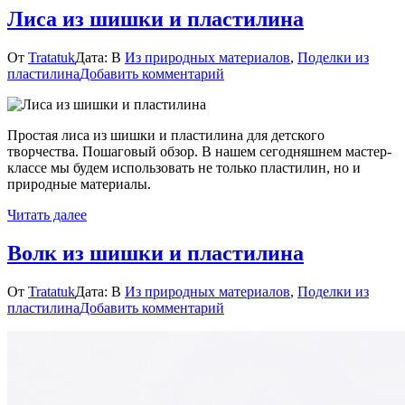
Лиса из шишки и пластилина
От
Tratatuk
Дата:
В
Из природных материалов
,
Поделки из
к
пластилина
Добавить комментарий
Лиса
из
шишки
Простая лиса из шишки и пластилина для детского
и
творчества. Пошаговый обзор. В нашем сегодняшнем мастер-
пластилина
классе мы будем использовать не только пластилин, но и
природные материалы.
Читать далее
Волк из шишки и пластилина
От
Tratatuk
Дата:
В
Из природных материалов
,
Поделки из
к
пластилина
Добавить комментарий
Волк
из
шишки
и
пластилина