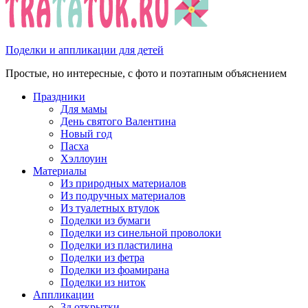
Поделки и аппликации для детей
Простые, но интересные, с фото и поэтапным объяснением
Праздники
Для мамы
День святого Валентина
Новый год
Пасха
Хэллоуин
Материалы
Из природных материалов
Из подручных материалов
Из туалетных втулок
Поделки из бумаги
Поделки из синельной проволоки
Поделки из пластилина
Поделки из фетра
Поделки из фоамирана
Поделки из ниток
Аппликации
3д открытки