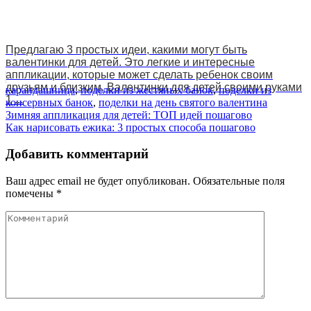
Предлагаю 3 простых идеи, какими могут быть
валентинки для детей. Это легкие и интересные
аппликации, которые может сделать ребенок своим
друзьям и близким. Валентинки для детей своими руками
карандашница
,
поделки из жестяных банок
,
поделки из
1 ...
консервных банок
,
поделки на день святого валентина
Навигация
Зимняя аппликация для детей: ТОП идей пошагово
Как нарисовать ежика: 3 простых способа пошагово
по
записям
Добавить комментарий
Ваш адрес email не будет опубликован.
Обязательные поля
помечены
*
Комментарий