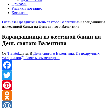
Оригами
Рисунки поэтапно
Квиллинг
Главная
>
Праздники
>
День святого Валентина
>
Карандашница
из жестяной банки на День святого Валентина
Карандашница из жестяной банки на
День святого Валентина
От
Tratatuk
Дата:
В
День святого Валентина
,
Из подручных
к
материалов
Добавить комментарий
Карандашница
из
жестяной
банки
Facebook
на
День
Twitter
святого
Валентина
Pinterest
Odnoklassniki