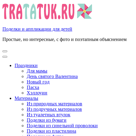
Перейти
к
содержимому
(нажмите
Enter)
Поделки и аппликации для детей
Простые, но интересные, с фото и поэтапным объяснением
Праздники
Для мамы
День святого Валентина
Новый год
Пасха
Хэллоуин
Материалы
Из природных материалов
Из подручных материалов
Из туалетных втулок
Поделки из бумаги
Поделки из синельной проволоки
Поделки из пластилина