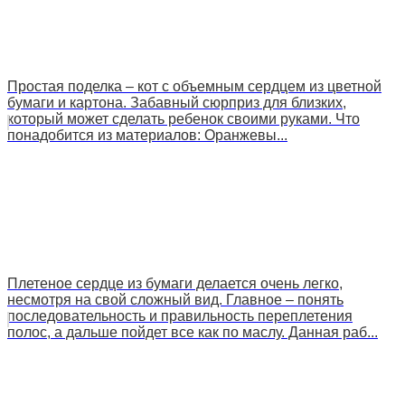
Простая поделка – кот с объемным сердцем из цветной
бумаги и картона. Забавный сюрприз для близких,
который может сделать ребенок своими руками. Что
понадобится из материалов: Оранжевы...
Плетеное сердце из бумаги делается очень легко,
несмотря на свой сложный вид. Главное – понять
последовательность и правильность переплетения
полос, а дальше пойдет все как по маслу. Данная раб...