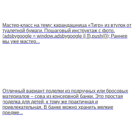
Мастер-класс на тему: карандашница «Тигр» из втулок от
туалетной бумаги. Пошаговый инструктаж с фото.
(adsbygoogle = window.adsbygoogle || []).push({}); Раннее
мы уже мастер...
Отличный вариант поделки из подручных или бросовых
материалов – сова из консервной банки. Это простая
поделка для детей, к тому же практичная и
привлекательная. В банке можно хранить мелкие
предме...