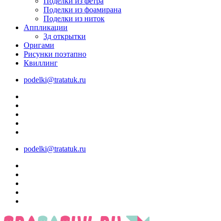
Поделки из фетра
Поделки из фоамирана
Поделки из ниток
Аппликации
3д открытки
Оригами
Рисунки поэтапно
Квиллинг
podelki@tratatuk.ru
podelki@tratatuk.ru