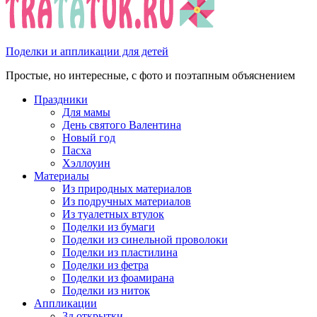
Поделки и аппликации для детей
Простые, но интересные, с фото и поэтапным объяснением
Праздники
Для мамы
День святого Валентина
Новый год
Пасха
Хэллоуин
Материалы
Из природных материалов
Из подручных материалов
Из туалетных втулок
Поделки из бумаги
Поделки из синельной проволоки
Поделки из пластилина
Поделки из фетра
Поделки из фоамирана
Поделки из ниток
Аппликации
3д открытки