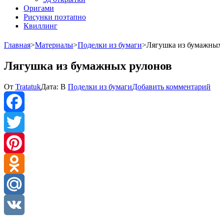
Оригами
Рисунки поэтапно
Квиллинг
Главная
>
Материалы
>
Поделки из бумаги
>
Лягушка из бумажны
Лягушка из бумажных рулонов
к
От
Tratatuk
Дата:
В
Поделки из бумаги
Добавить комментарий
Ля
из
бу
ру
Facebook
Twitter
Pinterest
Odnoklassniki
Mail.Ru