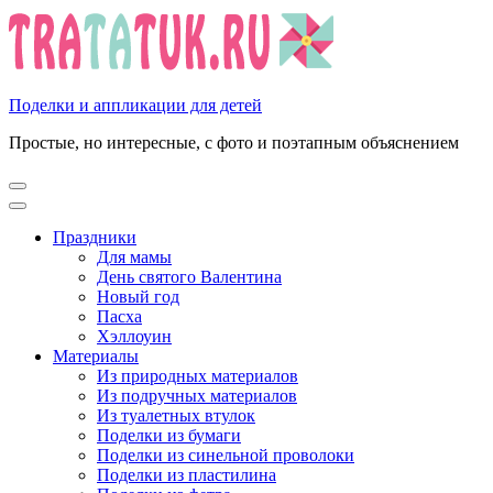
Перейти
к
содержимому
(нажмите
Enter)
Поделки и аппликации для детей
Простые, но интересные, с фото и поэтапным объяснением
Праздники
Для мамы
День святого Валентина
Новый год
Пасха
Хэллоуин
Материалы
Из природных материалов
Из подручных материалов
Из туалетных втулок
Поделки из бумаги
Поделки из синельной проволоки
Поделки из пластилина