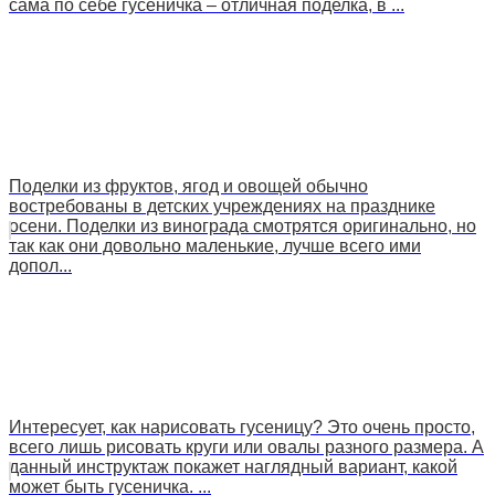
сама по себе гусеничка – отличная поделка, в ...
Поделки из фруктов, ягод и овощей обычно
востребованы в детских учреждениях на празднике
осени. Поделки из винограда смотрятся оригинально, но
так как они довольно маленькие, лучше всего ими
допол...
Интересует, как нарисовать гусеницу? Это очень просто,
всего лишь рисовать круги или овалы разного размера. А
данный инструктаж покажет наглядный вариант, какой
может быть гусеничка. ...