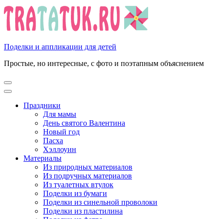
Перейти
к
содержимому
(нажмите
Enter)
Поделки и аппликации для детей
Простые, но интересные, с фото и поэтапным объяснением
Праздники
Для мамы
День святого Валентина
Новый год
Пасха
Хэллоуин
Материалы
Из природных материалов
Из подручных материалов
Из туалетных втулок
Поделки из бумаги
Поделки из синельной проволоки
Поделки из пластилина