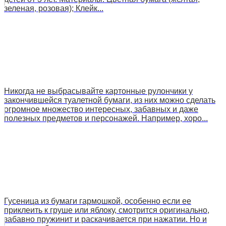
зеленая, розовая); Клейк...
Никогда не выбрасывайте картонные рулончики у
закончившейся туалетной бумаги, из них можно сделать
огромное множество интересных, забавных и даже
полезных предметов и персонажей. Например, хоро...
Гусеница из бумаги гармошкой, особенно если ее
приклеить к груше или яблоку, смотрится оригинально,
забавно пружинит и раскачивается при нажатии. Но и