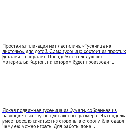
Простая аппликация из пластилина «Гусеница на
листочке» для детей. Сама гусеница состоит из простых
деталей – спиралек. Понадобятся следующие
материалы: Картон, на котором будет производит...
Яркая подвижная гусеница из бумаги, собранная из
разноцветных кругов одинакового размера. Эта поделка
умеет весело качаться из стороны в сторону, благодаря
чему ею можно играть. Для работы пона...