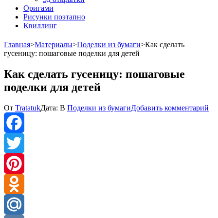
Оригами
Рисунки поэтапно
Квиллинг
Главная
>
Материалы
>
Поделки из бумаги
>
Как сделать
гусеницу: пошаговые поделки для детей
Как сделать гусеницу: пошаговые
поделки для детей
к
От
Tratatuk
Дата:
В
Поделки из бумаги
Добавить комментарий
Ка
сд
гу
по
Facebook
по
дл
Twitter
де
Pinterest
Odnoklassniki