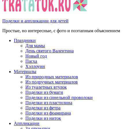
Поделки и аппликации для детей
Простые, но интересные, с фото и поэтапным объяснением
Праздники
Для мамы
День святого Валентина
Новый год
Пасха
Хэллоуин
Материалы
Из природных материалов
Из подручных материалов
Из туалетных втулок
Поделки из бумаги
Поделки из синельной проволоки
Поделки из пластилина
Поделки из фетра
Поделки из фоамирана
Поделки из ниток
Аппликации
3д открытки