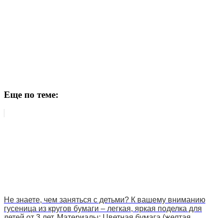
Еще по теме:
Не знаете, чем заняться с детьми? К вашему вниманию
гусеница из кругов бумаги – легкая, яркая поделка для
детей от 3 лет. Материалы: Цветная бумага (желтая,