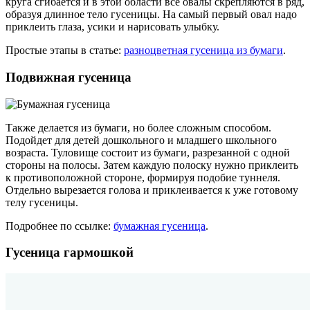
круга сгибается и в этой области все овалы скрепляются в ряд,
образуя длинное тело гусеницы. На самый первый овал надо
приклеить глаза, усики и нарисовать улыбку.
Простые этапы в статье:
разноцветная гусеница из бумаги
.
Подвижная гусеница
Также делается из бумаги, но более сложным способом.
Подойдет для детей дошкольного и младшего школьного
возраста. Туловище состоит из бумаги, разрезанной с одной
стороны на полосы. Затем каждую полоску нужно приклеить
к противоположной стороне, формируя подобие туннеля.
Отдельно вырезается голова и приклеивается к уже готовому
телу гусеницы.
Подробнее по ссылке:
бумажная гусеница
.
Гусеница гармошкой