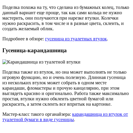
Поделка похожа на ту, что сделана из бумажных колец, только
данный вариант еще проще, так как сами кольца не нужно
мастерить, они получаются при нарезке втулки. Колечки
нужно раскрасить, в том числе и в разные цвета, склеить, и
создать желаемый облик.
Подробнее в обзоре:
гусеница из туалетных втулок
.
Гусеница-карандашница
Поделка также из втулок, но она может выполнять не только
игровую функцию, но и очень полезную. Длинная гусеница
из нескольких втулок может собрать в одном месте
карандаши, фломастеры и прочую канцелярию, при этом
выглядеть красиво и оригинально. Работа также максимально
простая, втулки нужно обклеить цветной бумагой или
раскрасить, а затем склеить все впритык на картонке.
Мастер-класс такого органайзера:
карандашница из втулок от
туалетной бумаги в виде гусеницы
.