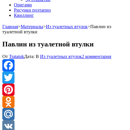
Оригами
Рисунки поэтапно
Квиллинг
Главная
>
Материалы
>
Из туалетных втулок
>
Павлин из
туалетной втулки
Павлин из туалетной втулки
к
От
Tratatuk
Дата:
В
Из туалетных втулок
2 комментария
записи
Павлин
из
туалетно
Facebook
втулки
Twitter
Pinterest
Odnoklassniki
Mail.Ru