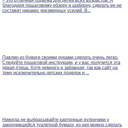
– это отличная поделка для детей всех возрастов. А
благодаря пошаговому обзору и шаблону, сделать ее не
составит никаких чрезмерных усилий. В...
Павлин из бумаги своими руками сделать очень легко.
Следуйте пошаговой инструкции, и у вас получится эта
яркая птица. Хотя немного и забавная, так как сайт на
тему исключительно детских поделок и ...
Никогда не выбрасывайте картонные рулончики у
закончившейся туалетной бумаги, из них можно сделать