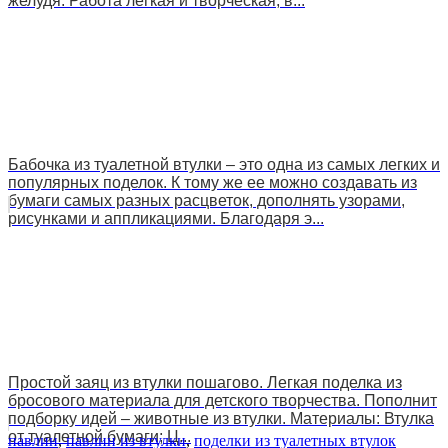
желудя. Работа легкая и творческая, в...
Бабочка из туалетной втулки – это одна из самых легких и
популярных поделок. К тому же ее можно создавать из
бумаги самых разных расцветок, дополнять узорами,
рисунками и аппликациями. Благодаря э...
Простой заяц из втулки пошагово. Легкая поделка из
бросового материала для детского творчества. Пополнит
подборку идей – животные из втулки. Материалы: Втулка
от туалетной бумаги; Ц...
павлин
,
павлин из втулки
,
поделки из туалетных втулок