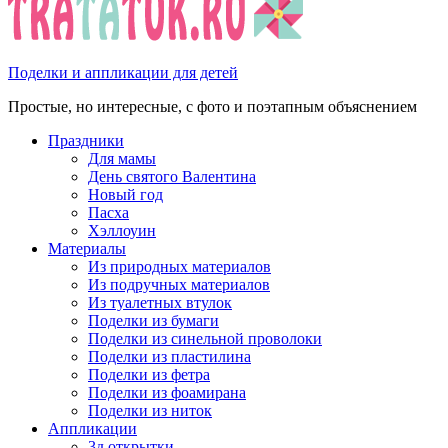
Поделки и аппликации для детей
Простые, но интересные, с фото и поэтапным объяснением
Праздники
Для мамы
День святого Валентина
Новый год
Пасха
Хэллоуин
Материалы
Из природных материалов
Из подручных материалов
Из туалетных втулок
Поделки из бумаги
Поделки из синельной проволоки
Поделки из пластилина
Поделки из фетра
Поделки из фоамирана
Поделки из ниток
Аппликации
3д открытки