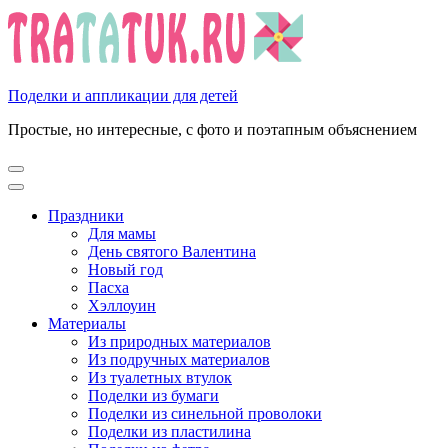
Перейти
к
содержимому
(нажмите
Enter)
Поделки и аппликации для детей
Простые, но интересные, с фото и поэтапным объяснением
Праздники
Для мамы
День святого Валентина
Новый год
Пасха
Хэллоуин
Материалы
Из природных материалов
Из подручных материалов
Из туалетных втулок
Поделки из бумаги
Поделки из синельной проволоки
Поделки из пластилина