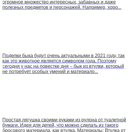
огромное множество интересных, забавных и даже
полезных предметов и персонажей. Например, хоро...
Поделки быка будут очень актуальными в 2021 году, так
как это животное является символом года. Поэтому
сегодня у нас на повестке дня – бык из втулки, который
не потребует особых умений и материало...
Простая лягушка своими руками из рулона от туалетной
бумаги. Идея для детей, что можно сделать из такого
бросового материала, как втулка. Материалы: Втулка от