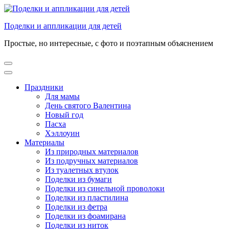
Перейти
к
Поделки и аппликации для детей
содержимому
(нажмите
Простые, но интересные, с фото и поэтапным объяснением
Enter)
Праздники
Для мамы
День святого Валентина
Новый год
Пасха
Хэллоуин
Материалы
Из природных материалов
Из подручных материалов
Из туалетных втулок
Поделки из бумаги
Поделки из синельной проволоки
Поделки из пластилина
Поделки из фетра
Поделки из фоамирана
Поделки из ниток