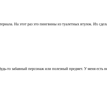
ы
ы
риала. На этот раз это пингвины из туалетных втулок. Их сдела
х
 будь-то забавный персонаж или полезный предмет. У меня есть 
й