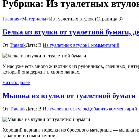
Рубрика:
Из туалетных втуло
Главная
>
Материалы
>
Из туалетных втулок
(Страница 3)
Белка из втулки от туалетной бумаги, 
к
От
Tratatuk
Дата:
В
Из туалетных втулок
1 комментарий
записи
Белка
из
У нас уже есть много животных из рулончиков, смешных, интере
втулки
который она держит в своих лапках.
от
туалетно
Читать далее
бумаги,
держаща
Мышка из втулки от туалетной бумаги
в
лапках
желудь
От
Tratatuk
Дата:
В
Из туалетных втулок
Добавить комментарий
Хороший вариант поделки из бросового материала — мышка из в
забавной и симпатичной.