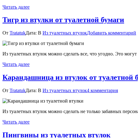
Читать далее
Тигр из втулки от туалетной бумаги
От
Tratatuk
Дата:
В
Из туалетных втулок
Добавить комментарий
Из туалетных втулок можно сделать все, что угодно. Это могу
Читать далее
Карандашница из втулок от туалетной 
к
От
Tratatuk
Дата:
В
Из туалетных втулок
4 комментария
записи
Каранда
из
Из туалетных втулок можно сделать не только забавных персон
втулок
от
Читать далее
туалетно
бумаги
Пингвины из туалетных втулок
в