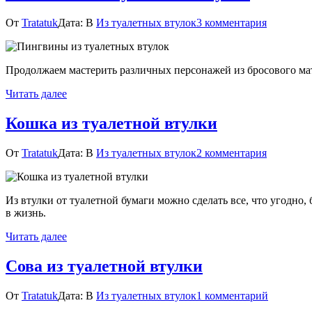
виде
гусениц
к
От
Tratatuk
Дата:
В
Из туалетных втулок
3 комментария
записи
Пингвин
из
Продолжаем мастерить различных персонажей из бросового мате
туалетны
втулок
Читать далее
Кошка из туалетной втулки
к
От
Tratatuk
Дата:
В
Из туалетных втулок
2 комментария
записи
Кошка
из
Из втулки от туалетной бумаги можно сделать все, что угодно,
туалетно
в жизнь.
втулки
Читать далее
Сова из туалетной втулки
к
От
Tratatuk
Дата:
В
Из туалетных втулок
1 комментарий
записи