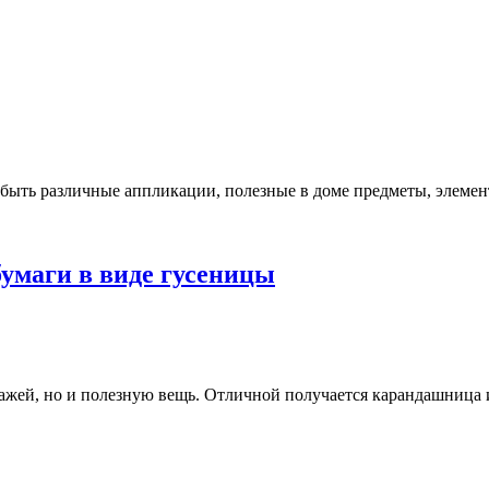
бумаги
к
Тигр
из
втулки
т быть различные аппликации, полезные в доме предметы, элеме
от
туалетной
бумаги
бумаги в виде гусеницы
шница
ажей, но и полезную вещь. Отличной получается карандашница и
й