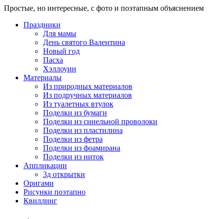
Простые, но интересные, с фото и поэтапным объяснением
Праздники
Для мамы
День святого Валентина
Новый год
Пасха
Хэллоуин
Материалы
Из природных материалов
Из подручных материалов
Из туалетных втулок
Поделки из бумаги
Поделки из синельной проволоки
Поделки из пластилина
Поделки из фетра
Поделки из фоамирана
Поделки из ниток
Аппликации
3д открытки
Оригами
Рисунки поэтапно
Квиллинг