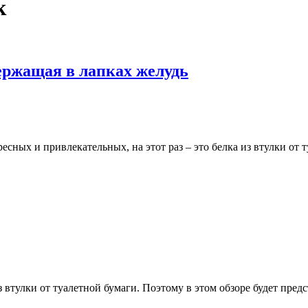
к
держащая в лапках желудь
сных и привлекательных, на этот раз – это белка из втулки от т
й
я
к
Мышка
из
втулки
тулки от туалетной бумаги. Поэтому в этом обзоре будет предс
от
туалетной