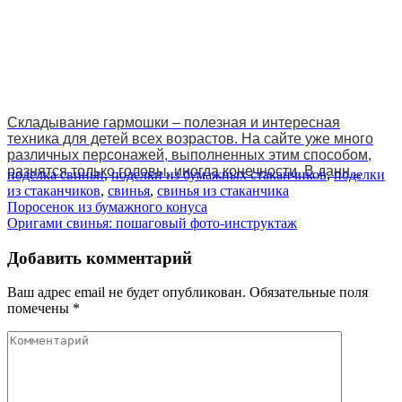
Складывание гармошки – полезная и интересная
техника для детей всех возрастов. На сайте уже много
различных персонажей, выполненных этим способом,
разнятся только головы, иногда конечности. В данн...
поделка свиньи
,
поделки из бумажных стаканчиков
,
поделки
из стаканчиков
,
свинья
,
свинья из стаканчика
Навигация
Поросенок из бумажного конуса
Оригами свинья: пошаговый фото-инструктаж
по
записям
Добавить комментарий
Ваш адрес email не будет опубликован.
Обязательные поля
помечены
*
Комментарий