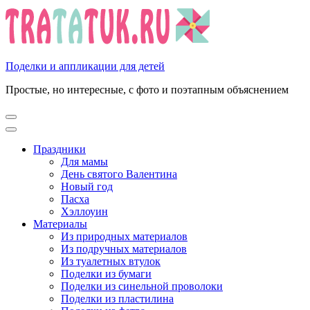
Перейти
к
содержимому
(нажмите
Enter)
Поделки и аппликации для детей
Простые, но интересные, с фото и поэтапным объяснением
Праздники
Для мамы
День святого Валентина
Новый год
Пасха
Хэллоуин
Материалы
Из природных материалов
Из подручных материалов
Из туалетных втулок
Поделки из бумаги
Поделки из синельной проволоки
Поделки из пластилина