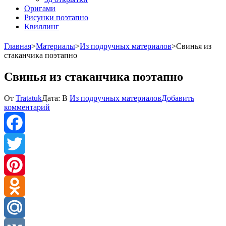
Оригами
Рисунки поэтапно
Квиллинг
Главная
>
Материалы
>
Из подручных материалов
>
Свинья из
стаканчика поэтапно
Свинья из стаканчика поэтапно
От
Tratatuk
Дата:
В
Из подручных материалов
Добавить
к
комментарий
Свинья
из
стаканчика
поэтапно
Facebook
Twitter
Pinterest
Odnoklassniki