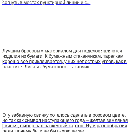
согнуть в местах пунктирной линии и с...
Лучшим бросовым материалом для поделок являются
изделия из бумаги. К бумажным стаканчикам, тарелкам
хорошо все приклеивается, у них нет острых углов, как в
пластике. Лиса из бумажного стаканчик...
Эту забавную свинку хотелось сделать в розовом цвете,
но так как символ наступающего года – желтая земляная
свинья, выбор пал на желтый картон. Ну и разнообразия
ради, почему бы и не быть хрюше же...