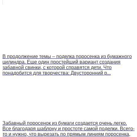
В продолжение темы – поделка поросенка из бумажного
цилиндра. Еще один простейший вариант создания
забавной свинки, с которой справятся дети. Что
понадобится для творчества: Двусторонний р...
Забавный поросенок из бумаги создается очень легко.
Все благодаря шаблону и простоте самой поделки. Всего-
то и нужно, что вырезать по прямым линиям поросенка,