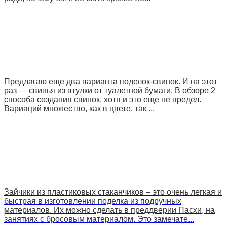
Предлагаю еще два варианта поделок-свинок. И на этот
раз — свинья из втулки от туалетной бумаги. В обзоре 2
способа создания свинок, хотя и это еще не предел.
Вариаций множество, как в цвете, так ...
Зайчики из пластиковых стаканчиков – это очень легкая и
быстрая в изготовлении поделка из подручных
материалов. Их можно сделать в преддверии Пасхи, на
занятиях с бросовым материалом. Это замечате...