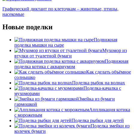
Графический диктант по клеточкам – животные, птицы,
насекомые
Новые поделки
Подвижная
поделка мышки на сыре
Мухомор из
втулки от туалетной бумаги
Подвижная
поделка котика с аквариумом
Как сделать объёмное
солнышко
Поделка рыбок на волнах
Поделка-качалка с
мухоморами
Змейка из бумаги
гармошкой
Аппликация котика
с мороженым
Поделка рыбки для детей
Поделка змейки из
колечек бумаги