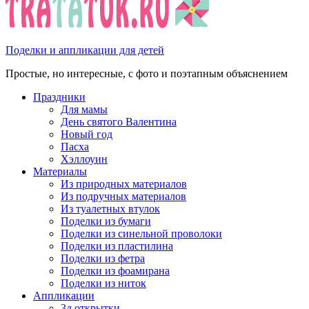
Поделки и аппликации для детей
Простые, но интересные, с фото и поэтапным объяснением
Праздники
Для мамы
День святого Валентина
Новый год
Пасха
Хэллоуин
Материалы
Из природных материалов
Из подручных материалов
Из туалетных втулок
Поделки из бумаги
Поделки из синельной проволоки
Поделки из пластилина
Поделки из фетра
Поделки из фоамирана
Поделки из ниток
Аппликации
3д открытки