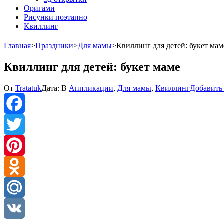
Оригами
Рисунки поэтапно
Квиллинг
Главная
>
Праздники
>
Для мамы
>
Квиллинг для детей: букет мам
Квиллинг для детей: букет маме
От
Tratatuk
Дата:
В
Аппликации
,
Для мамы
,
Квиллинг
Добавить
Facebook
Twitter
Pinterest
Odnoklassniki
Mail.Ru