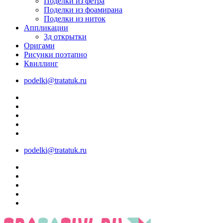
Поделки из фетра
Поделки из фоамирана
Поделки из ниток
Аппликации
3д открытки
Оригами
Рисунки поэтапно
Квиллинг
podelki@tratatuk.ru
podelki@tratatuk.ru