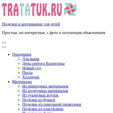
Перейти
к
содержимому
(нажмите
Enter)
Поделки и аппликации для детей
Простые, но интересные, с фото и поэтапным объяснением
Праздники
Для мамы
День святого Валентина
Новый год
Пасха
Хэллоуин
Материалы
Из природных материалов
Из подручных материалов
Из туалетных втулок
Поделки из бумаги
Поделки из синельной проволоки
Поделки из пластилина