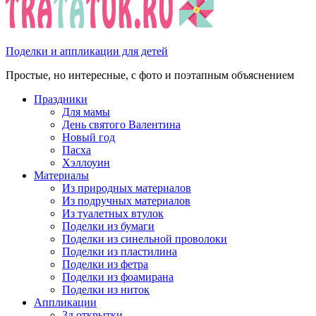
Поделки и аппликации для детей
Простые, но интересные, с фото и поэтапным объяснением
Праздники
Для мамы
День святого Валентина
Новый год
Пасха
Хэллоуин
Материалы
Из природных материалов
Из подручных материалов
Из туалетных втулок
Поделки из бумаги
Поделки из синельной проволоки
Поделки из пластилина
Поделки из фетра
Поделки из фоамирана
Поделки из ниток
Аппликации
3д открытки