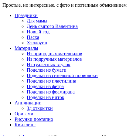
Простые, но интересные, с фото и поэтапным объяснением
Праздники
Для мамы
День святого Валентина
Новый год
Пасха
Хэллоуин
Материалы
Из природных материалов
Из подручных материалов
Из туалетных втулок
Поделки из бумаги
Поделки из синельной проволоки
Поделки из пластилина
Поделки из фетра
Поделки из фоамирана
Поделки из ниток
Аппликации
3д открытки
Оригами
Рисунки поэтапно
Квиллинг