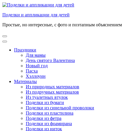
Перейти
к
Поделки и аппликации для детей
содержимому
(нажмите
Простые, но интересные, с фото и поэтапным объяснением
Enter)
Праздники
Для мамы
День святого Валентина
Новый год
Пасха
Хэллоуин
Материалы
Из природных материалов
Из подручных материалов
Из туалетных втулок
Поделки из бумаги
Поделки из синельной проволоки
Поделки из пластилина
Поделки из фетра
Поделки из фоамирана
Поделки из ниток