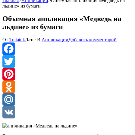
Главная
>
Аппликации
>
Объемная аппликация «Медведь на
льдине» из бумаги
Объемная аппликация «Медведь на
льдине» из бумаги
к
От
Tratatuk
Дата:
В
Аппликации
Добавить комментарий
Объемна
апплика
«Медвед
на
Facebook
льдине»
из
Twitter
бумаги
Pinterest
Odnoklassniki
Mail.Ru
VK