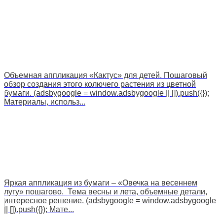
Объемная аппликация «Кактус» для детей. Пошаговый
обзор создания этого колючего растения из цветной
бумаги. (adsbygoogle = window.adsbygoogle || []).push({});
Материалы, использ...
Яркая аппликация из бумаги – «Овечка на весеннем
лугу» пошагово. Тема весны и лета, объемные детали,
интересное решение. (adsbygoogle = window.adsbygoogle
|| []).push({}); Мате...