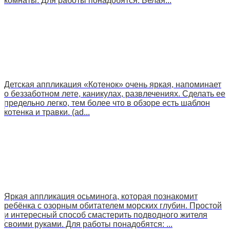
комнаты. Для работы понадобятся: Белая...
Детская аппликация «Котенок» очень яркая, напоминает
о беззаботном лете, каникулах, развлечениях. Сделать ее
предельно легко, тем более что в обзоре есть шаблон
котенка и травки. (ad...
Яркая аппликация осьминога, которая познакомит
ребёнка с озорным обитателем морских глубин. Простой
и интересный способ смастерить подводного жителя
своими руками. Для работы понадобятся: ...