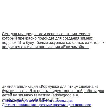
Сегодня мы предлагаем использовать материал,
который прекрасно подойдет для создания зимних
поделок. Это будут белые ажурные салфетки, из которых
получится отличная аппликация «Ели зимой». ...
Зимняя аппликация «Кормушка для птиц» сделана из
бумаги и ваты. Это простая идея творческой работы для
детей на зимнюю тематику. (adsbygoogle =
window.adsbygoogle || []).push({}); ...
аппликация для детей
,
зимняя аппликация
Навигация
Детская аппликация с розами: простая идея пошагово