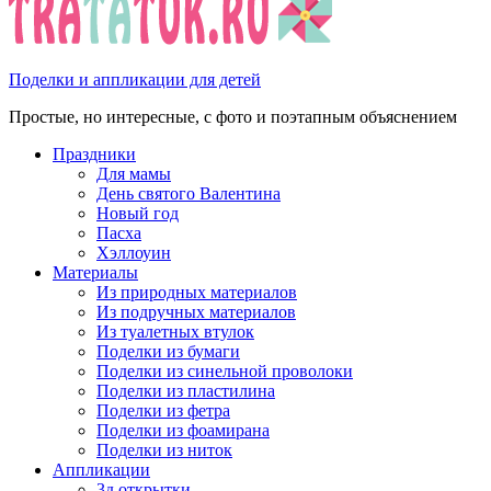
Поделки и аппликации для детей
Простые, но интересные, с фото и поэтапным объяснением
Праздники
Для мамы
День святого Валентина
Новый год
Пасха
Хэллоуин
Материалы
Из природных материалов
Из подручных материалов
Из туалетных втулок
Поделки из бумаги
Поделки из синельной проволоки
Поделки из пластилина
Поделки из фетра
Поделки из фоамирана
Поделки из ниток
Аппликации
3д открытки