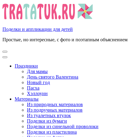
Перейти
к
содержимому
(нажмите
Enter)
Поделки и аппликации для детей
Простые, но интересные, с фото и поэтапным объяснением
Праздники
Для мамы
День святого Валентина
Новый год
Пасха
Хэллоуин
Материалы
Из природных материалов
Из подручных материалов
Из туалетных втулок
Поделки из бумаги
Поделки из синельной проволоки
Поделки из пластилина