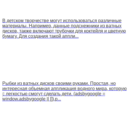
В детском творчестве могут использоваться различные
материалы. Например, данные подснежники из ватных
дисков, также включают трубочки для коктейля и цветную
бумагу. Для создания такой аппли...
Рыбки из ватных дисков своими руками. Простая, но
интересная объемная аппликация водного мира, которую
с легкостью смогут сделать дети. (adsbygoogle =
window.adsbygoogle || []).p...