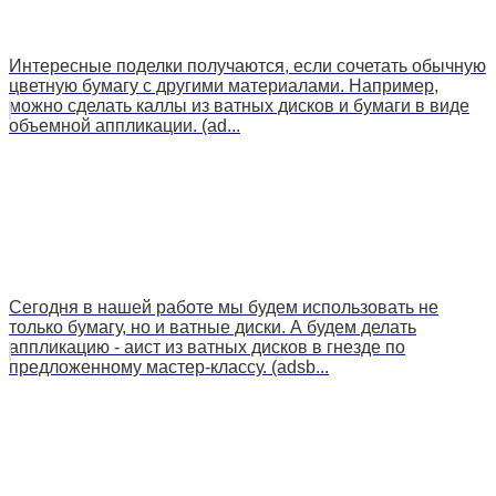
Интересные поделки получаются, если сочетать обычную
цветную бумагу с другими материалами. Например,
можно сделать каллы из ватных дисков и бумаги в виде
объемной аппликации. (ad...
Сегодня в нашей работе мы будем использовать не
только бумагу, но и ватные диски. А будем делать
аппликацию - аист из ватных дисков в гнезде по
предложенному мастер-классу. (adsb...