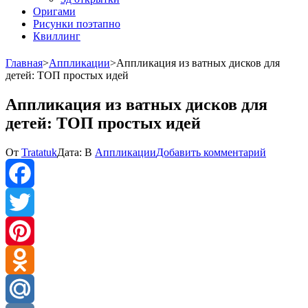
Оригами
Рисунки поэтапно
Квиллинг
Главная
>
Аппликации
>
Аппликация из ватных дисков для
детей: ТОП простых идей
Аппликация из ватных дисков для
детей: ТОП простых идей
к
От
Tratatuk
Дата:
В
Аппликации
Добавить комментарий
Апплика
из
ватных
дисков
Facebook
для
детей:
Twitter
ТОП
простых
Pinterest
идей
Odnoklassniki